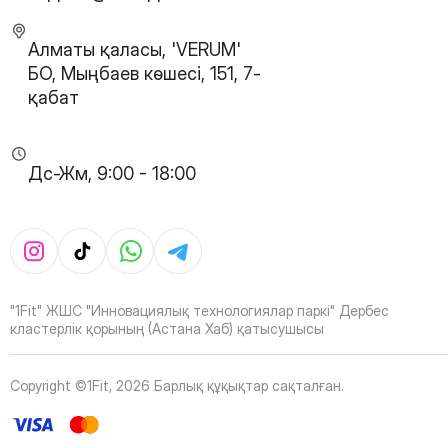
30
Page
31
Page
Алматы қаласы, 'VERUM'
32
Page
БО, Мыңбаев көшесі, 151, 7-
33
Page
қабат
34
Page
35
Page
36
Page
Дс-Жм, 9:00 - 18:00
37
Page
38
Page
39
Page
40
Page
41
Page
42
Page
"1Fit" ЖШС "Инновациялық технологиялар паркі" Дербес
43
Page
кластерлік қорының (Астана Хаб) қатысушысы
44
Page
45
Page
Copyright ©1Fit,
2026
Барлық құқықтар сақталған
.
46
Page
47
Page
48
Page