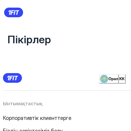
Пікірлер
Previous
Page
1
Page
2
Page
3
Page
Орал
KK
4
Page
5
Page
6
Page
Ынтымақтастық
7
Page
8
Page
Корпоративтік клиенттерге
9
Page
10
Page
Біздің серіктесіміз болу