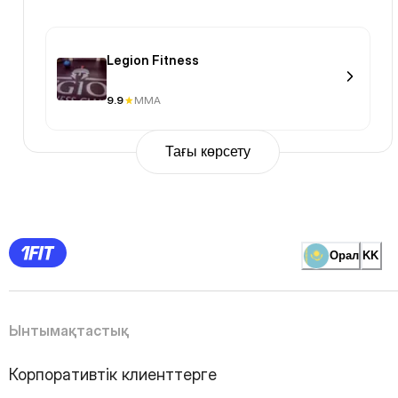
Legion Fitness
9.9
MMA
Тағы көрсету
Previous
Page
1
Page
2
Page
3
Page
Орал
KK
4
Page
5
Page
6
Page
Ынтымақтастық
7
Page
8
Page
Корпоративтік клиенттерге
9
Page