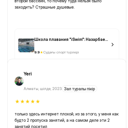
второй бассейн, то почему туда нельзя было
заходить? Страшные душевые.
Школа плавания "iSwim": Назарбаев
Университет
9.9
Судағы спорт түрлері
Yeri
Алматы
,
шілде, 2023
Зал туралы пікір
только здесь интернет плохой, из за этого, у меня как
будто 2 пропуска занятий, а на самом деле эти 2
занятий посетил