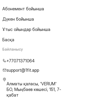
17
Page
18
Page
Абонемент бойынша
19
Page
Дүкен бойынша
20
Page
21
Page
Ұтыс ойындар бойынша
22
Page
23
Page
Басқа
24
Page
25
Page
Байланысу
26
Page
27
Page
+77071371064
28
Page
29
Page
support@1fit.app
30
Page
31
Page
Алматы қаласы, 'VERUM'
32
Page
БО, Мыңбаев көшесі, 151, 7-
33
Page
қабат
34
Page
35
Page