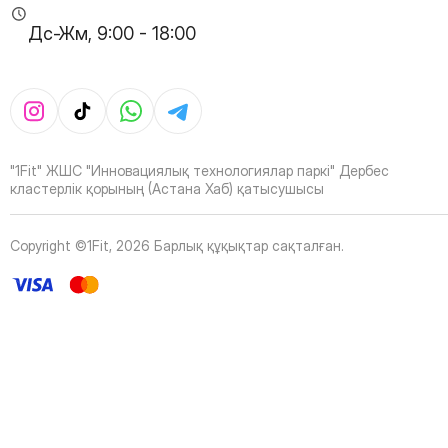
36
Page
Дс-Жм, 9:00 - 18:00
37
Page
38
Page
39
Page
40
Page
41
Page
42
Page
"1Fit" ЖШС "Инновациялық технологиялар паркі" Дербес
43
Page
кластерлік қорының (Астана Хаб) қатысушысы
44
Page
45
Page
Copyright ©1Fit,
2026
Барлық құқықтар сақталған
.
46
Page
47
Page
48
Page
49
Page
50
Page
51
Page
52
Page
53
Page