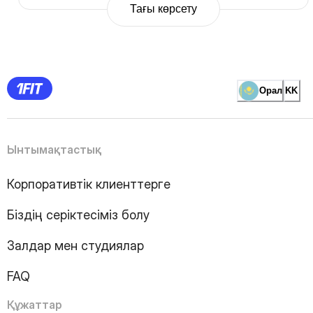
Тағы көрсету
Previous
Page
1
Page
2
Page
3
Page
Орал
KK
4
Page
5
Page
6
Page
Ынтымақтастық
7
Page
8
Page
Корпоративтік клиенттерге
9
Page
10
Page
Біздің серіктесіміз болу
11
Page
12
Page
Залдар мен студиялар
13
Page
14
Page
FAQ
15
Page
16
Page
Құжаттар