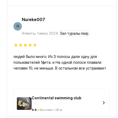
Nureke007
N
Алматы
,
тамыз, 2024
Зал туралы пікір
людей было много. Из 3 полосы дали одну для
пользователей 1фита. и На одной полосе плавали
человек 10, не меньше. В остальном все устраивает.
Continental swimming club
9.6
Бассейн <25 м