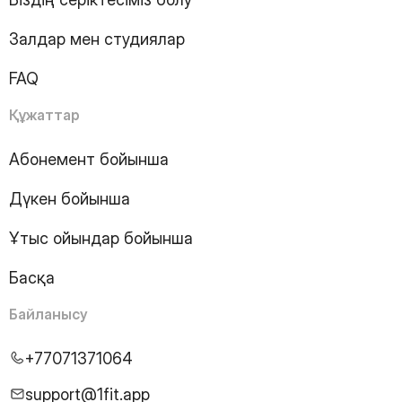
11
Page
12
Page
Залдар мен студиялар
13
Page
14
Page
FAQ
15
Page
16
Page
Құжаттар
17
Page
18
Page
Абонемент бойынша
19
Page
Дүкен бойынша
20
Page
21
Page
Ұтыс ойындар бойынша
22
Page
23
Page
Басқа
24
Page
25
Page
Байланысу
26
Page
27
Page
+77071371064
28
Page
29
Page
support@1fit.app