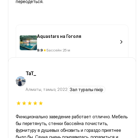
переодеться.
Aquastars на Гоголя
9.9
Бассейн 25 м
TaT_
Алматы
,
тамыз, 2022
Зал туралы пікір
Фкнкционально заведение работает отлично. Мебель
бы перетянуть, стенки бассейна почистить,
фурнитуру в душевых обновить и гораздо приятнее
было бы. Сауна очень понравилась. попариться и