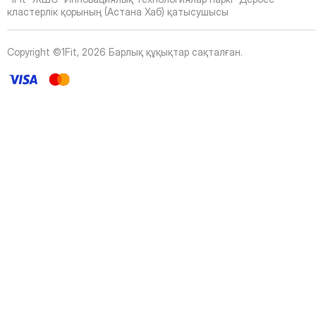
43
Page
кластерлік қорының (Астана Хаб) қатысушысы
44
Page
45
Page
Copyright ©1Fit,
2026
Барлық құқықтар сақталған
.
46
Page
47
Page
48
Page
49
Page
50
Page
51
Page
52
Page
53
Page
54
Page
55
Page
56
Page
57
Page
58
Page
59
Page
60
Page
61
Page