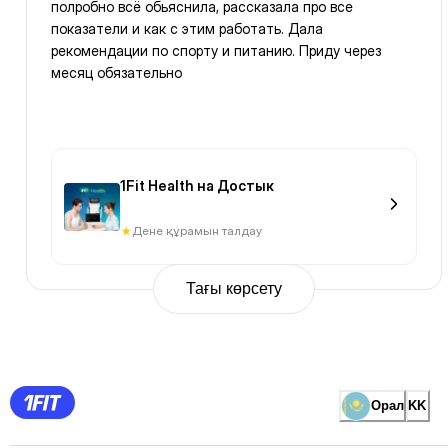
полробно всё обьяснила, рассказала про все
показатели и как с этим работать. Дала
рекомендации по спорту и питанию. Приду через
месяц обязательно
1Fit Health на Достык
Дене құрамын талдау
Тағы көрсету
Previous
Page
1
Page
2
Page
3
Page
Орал
KK
4
Page
5
Page