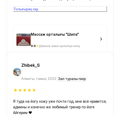
и подтяжки тела. У меня цель была - улучшение
Толығырақ оқу
качества кожи.
Массаж орталығы "Шипа"
9.6
Демалу және қалыпқа келу
Zhibek_S
Алматы
,
тамыз, 2022
Зал туралы пікір
Я туда на йогу хожу уже почти год, мне всё нравится,
админы и конечно же любимый тренер по йоге
Айгерим ❤️