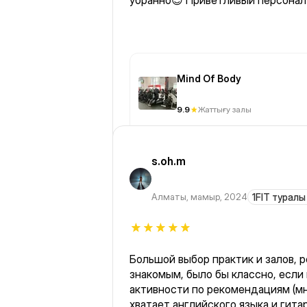
убранно😍 Приветливый персонал
Mind Of Body
9.9
Жаттығу залы
s.oh.m
Алматы
,
мамыр, 2024
1FIT туралы 
Большой выбор практик и залов, 
знакомым, было бы классно, если
активности по рекомендациям (мн
хватает английского языка и гита