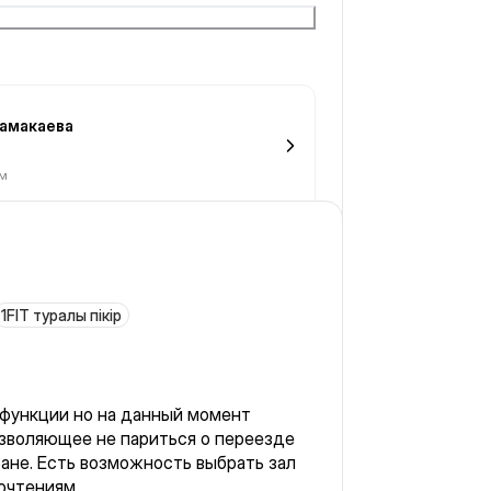
Жамакаева
 м
1FIT туралы пікір
 функции но на данный момент
зволяющее не париться о переезде
тране. Есть возможность выбрать зал
очтениям