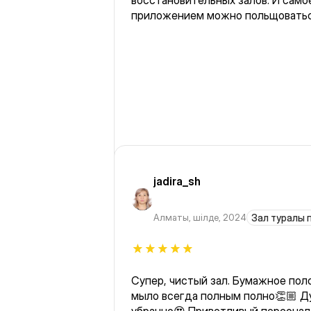
восстановительных залов. И самое
приложением можно польщоваться
jadira_sh
Алматы
,
шілде, 2024
Зал туралы п
Супер, чистый зал. Бумажное поло
мыло всегда полным полно👏🏼 Ду