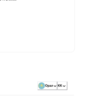
Орал
KK