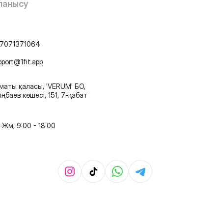
ланысу
7071371064
pport@1fit.app
маты қаласы, 'VERUM' БО,
ңбаев көшесі, 151, 7-қабат
-Жм, 9:00 - 18:00