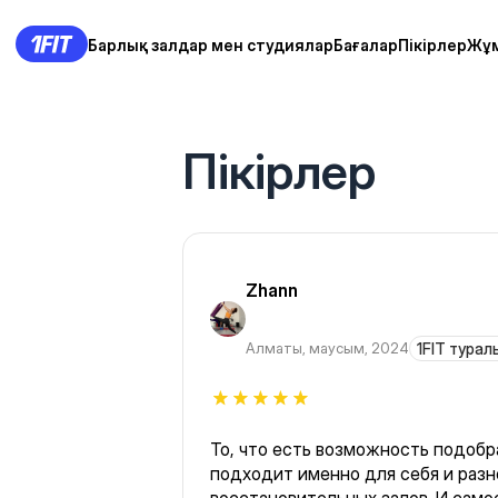
Барлық залдар мен студиялар
Бағалар
Пікірлер
Жұ
Пікірлер
Zhann
Алматы
,
маусым, 2024
1FIT туралы
То, что есть возможность подобра
подходит именно для себя и разн