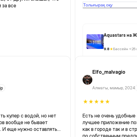
 за все
с кем-то на скамейке
Толығырақ оқу
Aquastars на 
9.8
Бассейн <25
Elfo_malvagio
ір
Алматы
,
мамыр, 2024
ть кулер с водой, но нет
Есть не очень удобные
ов вообще не бывает
лучшее приложение по
. И еще нужно оставлять
как в городе так и в с
кафчика😅 сколько лет
по собственным предп