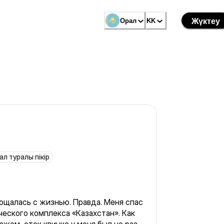
Орал
KK
Жүктеу
ал туралы пікір
рощалась с жизнью. Правда. Меня спас
еского комплекса «Казахстан». Как