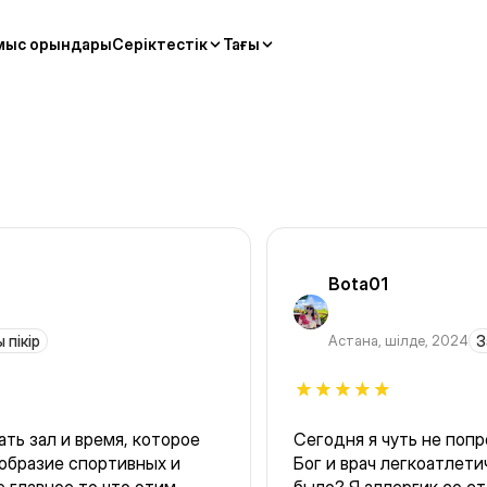
мыс орындары
Серіктестік
Тағы
Bota01
 пікір
Астана
,
шілде, 2024
З
ть зал и время, которое
Сегодня я чуть не поп
образие спортивных и
Бог и врач легкоатлетич