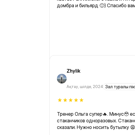
домбра и бильярд 🙂) Спасибо вам
Zhylik
Ақтау
,
шілде, 2024
Зал туралы пік
Тренер Ольга супер🔥. Минус🥹 ес
стаканчиков одноразовых. Стакан
сказали. Нужно носить бутылку 😩
залог хоть что 🙄 за ключик от ш