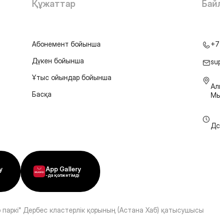
Құжаттар
Бай
Абонемент бойынша
+7
Дүкен бойынша
su
Ұтыс ойындар бойынша
Ал
Басқа
Мы
Дс
y
App Gallery
-да қолжетімді
 паркі" Дербес кластерлік қорының (Астана Хаб) қатысушысы