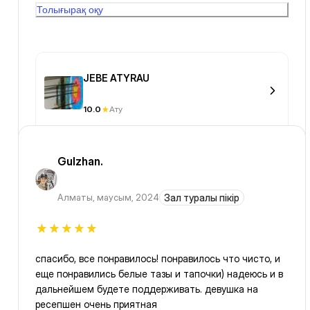
Толығырақ оқу
атмосферненко.РобинГуд изменить точно не
выйдет.но мышечгач память надо тренировать
.помещение 10метров ,можно было и больше.
JEBE ATYRAU
10.0
Ату
Gulzhan.
Алматы
,
маусым, 2024
Зал туралы пікір
спасибо, все понравилось! понравилось что чисто, и
еще понравились белые тазы и тапочки) надеюсь и в
дальнейшем будете поддерживать. девушка на
ресепшен очень приятная