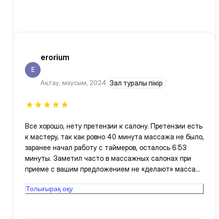
erorium
E
Ақтау
,
маусым, 2024
Зал туралы пікір
Все хорошо, нету претензии к салону. Претензии есть
к мастеру, так как ровно 40 минута массажа не было,
заранее начал работу с таймеров, осталось 6:53
минуты. Заметил часто в массажных салонах при
приеме с вашим предложением не «делают» массаж
ровное время, прошу исправить данный факт,
Толығырақ оқу
благодарю. А в целом массаж хороший, просто
немного не хватило.