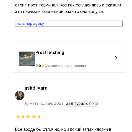
стоит пост терминал. Кое как согласились и сказали
это первый и последний раз что они воду за
наличные покупают. Разговаривает не очень то и
Толығырақ оқу
вежливо.Мягко говоря была в шоке. Примите меры
Prostretching
9.9
Функционалдық тренинг
askdilyara
Алматы
,
шілде, 2022
Зал туралы пікір
Все вроде бы отлично, но адский запах хлорки в