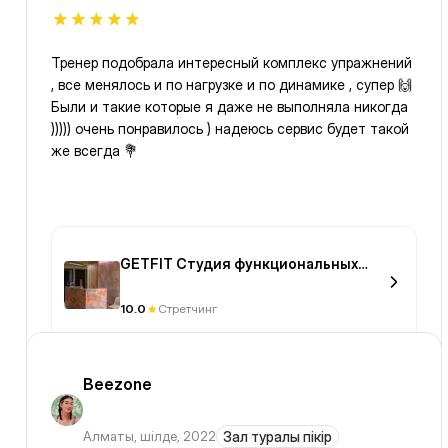
Тренер подобрала интересный комплекс упражнений
, все менялось и по нагрузке и по динамике , супер 🙌
Были и такие которые я даже не выполняла никогда
))))) очень понравилось ) надеюсь сервис будет такой
же всегда 💐
GETFIT Студия функциональных
тренировок и растяжки для
девушек (Шарля де Голля, 3а)
10.0
Стретчинг
Beezone
Алматы
,
шілде, 2022
Зал туралы пікір