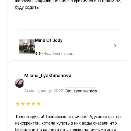
широкик шкафчики, но ничего критичного. В целом ок,
буду ходить.
Mind Of Body
9.9
Өздігінен жаттығу
Milana_Lyakhmanova
Алматы
,
шілде, 2022
Зал туралы пікір
Тренер крутая! Тренировка отличная! Администратор
некорректен, хотела купить в них воды сказали что
безналичного расчета нет, только наличными хотя