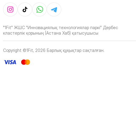
39
Page
40
Page
41
Page
42
Page
"1Fit" ЖШС "Инновациялық технологиялар паркі" Дербес
43
Page
кластерлік қорының (Астана Хаб) қатысушысы
44
Page
45
Page
Copyright ©1Fit,
2026
Барлық құқықтар сақталған
.
46
Page
47
Page
48
Page
49
Page
50
Page
51
Page
52
Page
53
Page
54
Page
55
Page
56
Page
57
Page