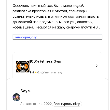
Оооочень приятный зал. Было мало людей,
раздевалка просторная и чистая, тренажеры
сравнительно новые, в отличном состоянии, вплоть
до мелочей все продумано: много урн, салфетки,
кофемашина. Несмотря на жару снаружи (почти 40
градусов), заниматься в зале было комфортно.
Толығырақ оқу
Единственный незначительный минус: не все
тренажеры на пресс есть и только одна
гиперэкстэнзия. Персоналу и помещению лайк 👍🏻
100% Fitness Gym
9.9
Өздігінен жаттығу
Saya.
Астана
,
шілде, 2022
Зал туралы пікір