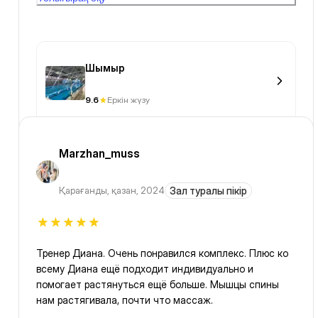
общественном месте, к тому же я похудела на 51кг и
кожа висит, без такого купальника это будет шарпей
в луже.🤣
Шымыр
9.6
Еркін жүзу
Marzhan_muss
Қарағанды
,
қазан, 2024
Зал туралы пікір
Тренер Диана. Очень понравился комплекс. Плюс ко
всему Диана ещё подходит индивидуально и
помогает растянуться ещё больше. Мышцы спины
нам растягивала, почти что массаж.