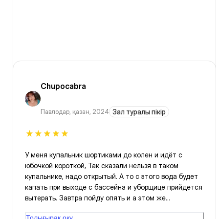
Chupocabra
Павлодар
,
қазан, 2024
Зал туралы пікір
У меня купальник шортиками до колен и идёт с
юбочкой короткой, Так сказали нельзя в таком
купальнике, надо открытый. А то с этого вода будет
капать при выходе с бассейна и уборщице прийдется
вытерать. Завтра пойду опять и а этом же
купальнике, мне не 20 лет что б ходить полуголой в
Толығырақ оқу