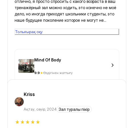
отлично, я просто спросить с какого возраста в ваш
тренажёрный зал можно ходить, это конечно не моё
дело, но иногда приходят школьники студенты, это
наше будущее поколение которое не могут не
секунды без андроида, приходят не занимаются
Толығырақ оқу
занимают оборудования, тренажёры и тупо сидят в
телефоне, или вот один мужик пришёл с детьми
одному наверное 10 лет, другому 5 лет и они бегали
по залу. у вас что нету каких то ограничений , входа в
зал?
Mind Of Body
9.9
Өздігінен жаттығу
Kriss
Ақтау
,
сәуір, 2024
Зал туралы пікір