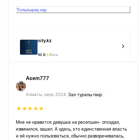
цельность. Мне показалось, что музыка во время
Толығырақ оқу
шавасамы звучала громче, чем нужно и хотелось бы
nity.kz
10.0
Йога
Asem777
Алматы
,
сәуір, 2024
Зал туралы пікір
Мне не нравится девушка на ресепшен- опоздал,
извинился, зашел. А здесь, это единственная власть
и ей нужно пользоваться, обычно разворачивалась,