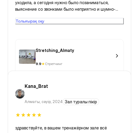
уходила, а сегодня нужно было позаниматься,
выяснение со звонками было неприятно и шумно-
мое мнение с такими пробками и отсутствием
Толығырақ оқу
парковки - не самое лучшее место для занятий,
только если вы пешком ходите
Stretching_Almaty
9.9
Стретчинг
Kana_Brat
Алматы
,
сәуір, 2024
Зал туралы пікір
здравствуйте, в вашем тренажёрном зале всё