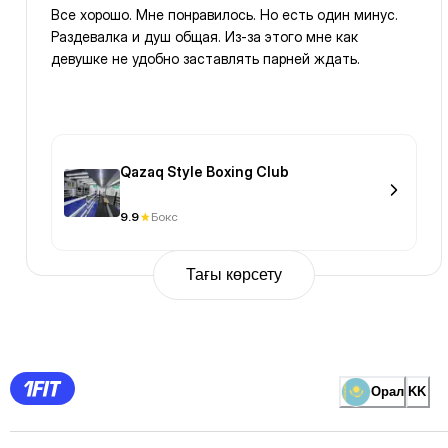
Все хорошо. Мне понравилось. Но есть один минус.
Раздевалка и душ общая. Из-за этого мне как
девушке не удобно заставлять парней ждать.
Qazaq Style Boxing Club
9.9
Бокс
Тағы көрсету
Previous
Page
1
Page
2
Page
3
Page
Орал
KK
4
Page
5
Page