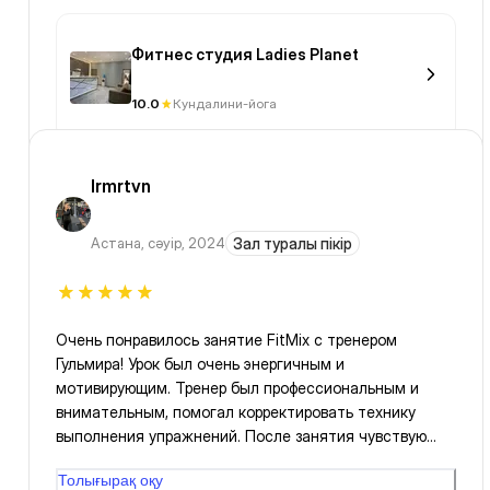
Фитнес студия Ladies Planet
10.0
Кундалини-йога
lrmrtvn
Астана
,
сәуір, 2024
Зал туралы пікір
Очень понравилось занятие FitMix с тренером
Гульмира! Урок был очень энергичным и
мотивирующим. Тренер был профессиональным и
внимательным, помогал корректировать технику
выполнения упражнений. После занятия чувствую
себя полной энергии и готовой к новым вызовам.
Толығырақ оқу
Обязательно буду продолжать посещать эти