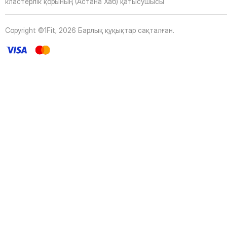
43
Page
кластерлік қорының (Астана Хаб) қатысушысы
44
Page
45
Page
Copyright ©1Fit,
2026
Барлық құқықтар сақталған
.
46
Page
47
Page
48
Page
49
Page
50
Page
51
Page
52
Page
53
Page
54
Page
55
Page
56
Page
57
Page
58
Page
59
Page
60
Page
61
Page