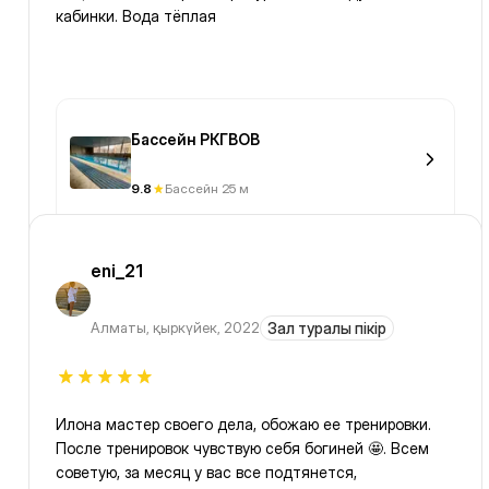
кабинки. Вода тёплая
Бассейн РКГВОВ
9.8
Бассейн 25 м
eni_21
Алматы
,
қыркүйек, 2022
Зал туралы пікір
Илона мастер своего дела, обожаю ее тренировки.
После тренировок чувствую себя богиней 🤩. Всем
советую, за месяц у вас все подтянется,