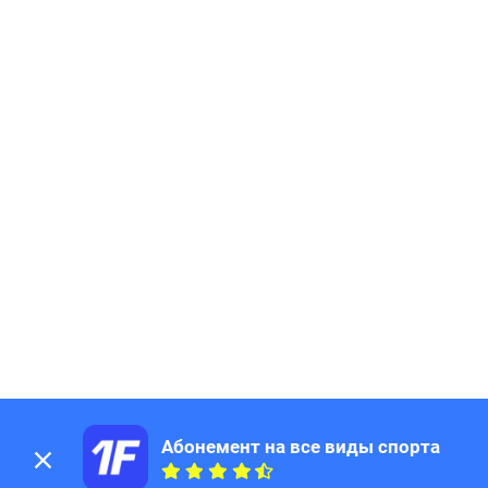
195
Page
196
Page
197
Page
198
Page
199
Page
200
Page
201
Page
202
Page
203
Page
204
Page
205
Page
206
Page
207
Page
208
Page
209
Page
210
Page
211
Page
Абонемент на все виды спорта
212
Page
213
Page