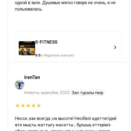
одной в зале. Душевые мягко говоря не очень, я не
пользовалась.
S-FITNESS
9.5
Өздігінен жаттығу
IrenTan
Алматы
,
қыркүйек, 2022
Зал туралы пікір
Несси ,как всегда ,на высоте! Несібелі әдеттегідей
өте мықты жаттығу жасатты , бұлшық еттеріміз