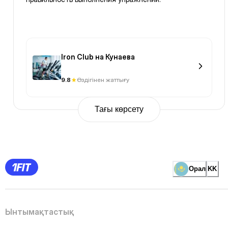
Iron Club на Кунаева
9.8
Өздігінен жаттығу
Тағы көрсету
Previous
Page
1
Page
2
Page
3
Page
Орал
KK
4
Page
5
Page
6
Page
Ынтымақтастық
7
Page
8
Page