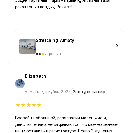
әбден тартылып , арқамыздың құрысқаны тарап,
рахаттанып қалдық. Рахмет!
Stretching_Almaty
9.9
Стретчинг
Elizabeth
Алматы
,
қыркүйек, 2022
Зал туралы пікір
Бассейн небольшой, раздевалки маленькие и,
действительно, не закрываются. Но можно ценные
вещи оставить в регистратуре. Всего 3 душевых