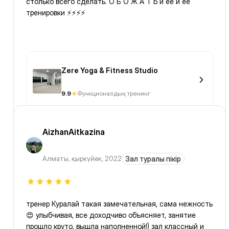
столько всего сделать. О Б О Ж А Т Ь и ее и ее
тренировки ⚡️⚡️⚡️⚡️
Zere Yoga & Fitness Studio
9.9
Функционалдық тренинг
AizhanAitkazina
Алматы
,
қыркүйек, 2022
Зал туралы пікір
тренер Куралай такая замечательная, сама нежность
😍 улыбчивая, все доходчиво объясняет, занятие
прошло круто, вышла наполненной!) зал классный и