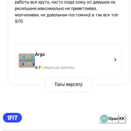
работы все круто, часто сюда хожу, но девушка на
ресепшене максимально не приветливая,
молчаливая, не довольная постоянно) а так все топ
9/10
Argo
9.7
Өздігінен жаттығу
Тағы көрсету
Previous
Page
1
Page
2
Page
3
Page
Орал
KK
4
Page
5
Page