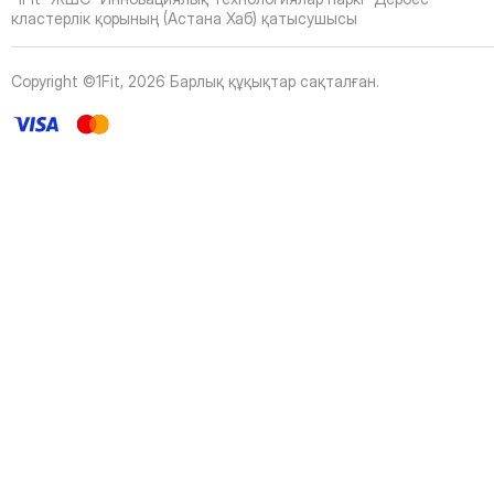
43
Page
кластерлік қорының (Астана Хаб) қатысушысы
44
Page
45
Page
Copyright ©1Fit,
2026
Барлық құқықтар сақталған
.
46
Page
47
Page
48
Page
49
Page
50
Page
51
Page
52
Page
53
Page
54
Page
55
Page
56
Page
57
Page
58
Page
59
Page
60
Page
61
Page