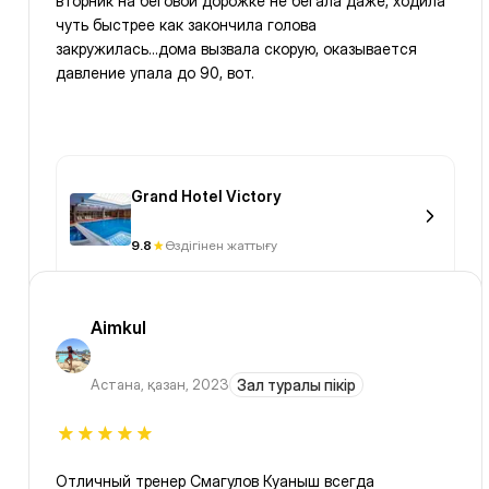
вторник на беговой дорожке не бегала даже, ходила
чуть быстрее как закончила голова
закружилась...дома вызвала скорую, оказывается
давление упала до 90, вот.
Grand Hotel Victory
9.8
Өздігінен жаттығу
Aimkul
Астана
,
қазан, 2023
Зал туралы пікір
Отличный тренер Смагулов Куаныш всегда