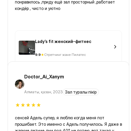
понравилось ,приду ещё зал просторный ,работает
кондёр , чисто и уютно
Lady’s fit женский-фитнес
9.9
Стретчинг және Пилатес
Doctor_Ai_Xanym
Алматы
,
қазан, 2023
Зал туралы пікір
сенсей Адель супер, я люблю когда меня пот
прошибает. Это именно с Адель получилось. Я даже в
жаркие летние дни под 40° не потею, вот такая у