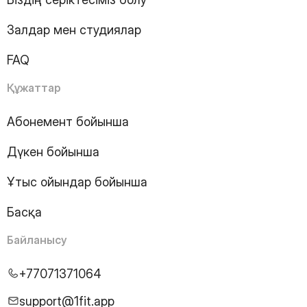
11
Page
12
Page
Залдар мен студиялар
13
Page
14
Page
FAQ
15
Page
16
Page
Құжаттар
17
Page
18
Page
Абонемент бойынша
19
Page
Дүкен бойынша
20
Page
21
Page
Ұтыс ойындар бойынша
22
Page
23
Page
Басқа
24
Page
25
Page
Байланысу
26
Page
27
Page
+77071371064
28
Page
29
Page
support@1fit.app