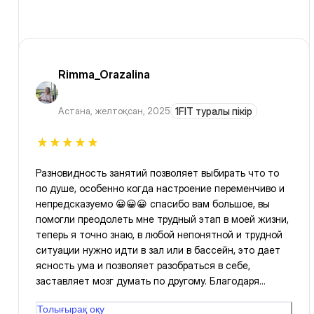
Rimma_Orazalina
Астана
,
желтоқсан, 2025
1FIT туралы пікір
Разновидность занятий позволяет выбирать что то
по душе, особенно когда настроение переменчиво и
непредсказуемо 😀😀😀 спасибо вам большое, вы
помогли преодолеть мне трудный этап в моей жизни,
теперь я точно знаю, в любой непонятной и трудной
ситуации нужно идти в зал или в бассейн, это дает
ясность ума и позволяет разобраться в себе,
заставляет мозг думать по другому. Благодаря
годовой подписке я занимаюсь когда мне удобно и
Толығырақ оқу
где удобно