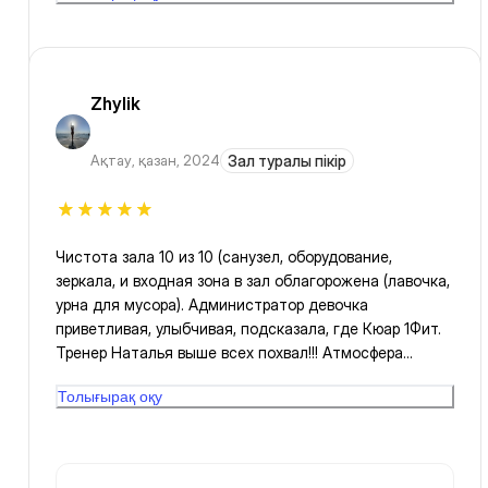
Zhylik
Ақтау
,
қазан, 2024
Зал туралы пікір
Чистота зала 10 из 10 (санузел, оборудование,
зеркала, и входная зона в зал облагорожена (лавочка,
урна для мусора). Администратор девочка
приветливая, улыбчивая, подсказала, где Кюар 1Фит.
Тренер Наталья выше всех похвал!!! Атмосфера
располагает к комфортным тренировкам, полному
Толығырақ оқу
расслаблению под приятную музыку! Рада
возвращаться в этот зал из-за дня в день!