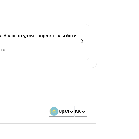
oga Space студия творчества и йоги
ога
Орал
KK