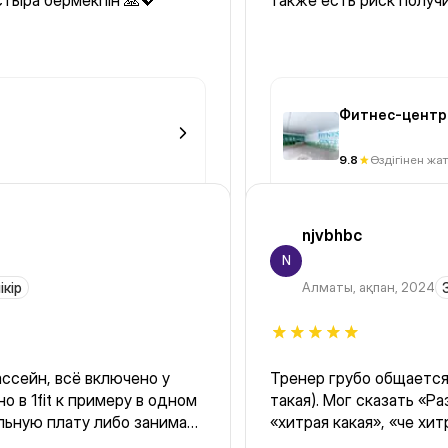
стыра бермекпін 🙏💖
также есть риск получи
Фитнес-центр
9.8
Өздігінен жа
njvbhbc
N
ікір
Алматы
,
ақпан, 2024
ассейн, всё включено у
Тренер грубо общается
о в 1fit к примеру в одном
такая). Мог сказать «Разве я так показывала?», «че…?»,
льную плату либо занимать
«хитрая какая», «че хи
ми час ,в комплексе Вилла