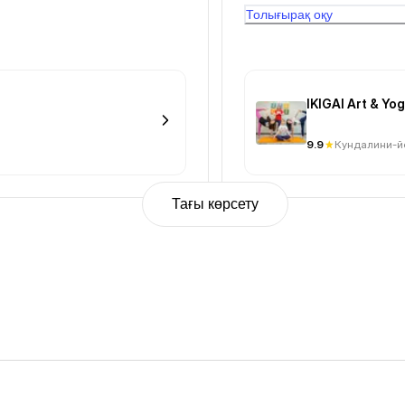
Толығырақ оқу
IKIGAI Art & Y
9.9
Кундалини-й
Тағы көрсету