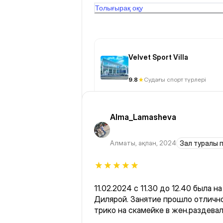
всё по фен-шую Вывод стремитесь вверх а не вниз!Всем
Толығырақ оқу
удачных тренировок!
Velvet Sport Villa
9.8
Судағы спорт түрлері
Alma_Lamasheva
Алматы
,
ақпан, 2024
Зал туралы п
11.02.2024 с 11.30 до 12.40 была 
Дилярой. Занятие прошло отлично
трико на скамейке в жен.раздевал
Вышла с занятий а штанов моих не