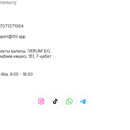
ланысу
7071371064
pport@1fit.app
маты қаласы, 'VERUM' БО,
ңбаев көшесі, 151, 7-қабат
-Жм, 9:00 - 18:00