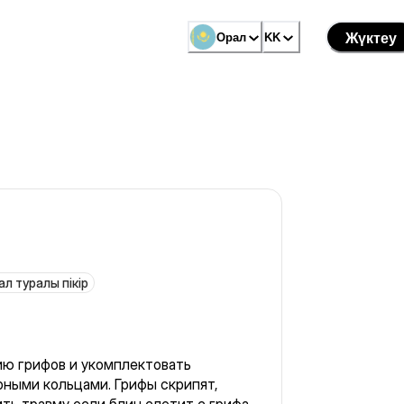
Орал
KK
Жүктеу
ал туралы пікір
ию грифов и укомплектовать
ными кольцами. Грифы скрипят,