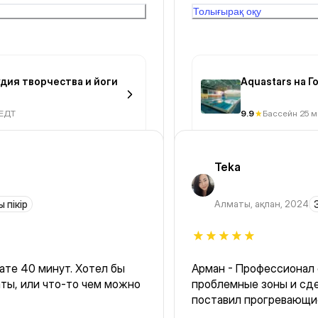
не собирает.грустно
Толығырақ оқу
тудия творчества и йоги
Aquastars на Г
 ЕДТ
9.9
Бассейн 25 м
Teka
 пікір
Алматы
,
ақпан, 2024
ате 40 минут. Хотел бы
Арман - Профессионал 
ты, или что-то чем можно
проблемные зоны и сде
поставил прогревающие
своим состоянием пос