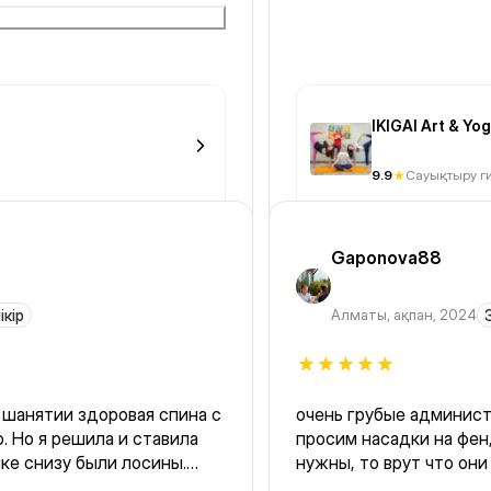
IKIGAI Art & Y
9.9
Сауықтыру г
Gaponova88
ікір
Алматы
,
ақпан, 2024
на шанятии здоровая спина с
очень грубые админист
. Но я решила и ставила
просим насадки на фен,
ке снизу были лосины.
нужны, то врут что они
т. Ушла в тонких досинах
ковриков мало.бумага 