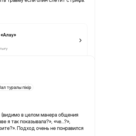
ть травму если блин слетит с грифа.
 «Алау»
ттығу
Зал туралы пікір
 (видимо в целом манера общения
трите?». Подход очень не понравился