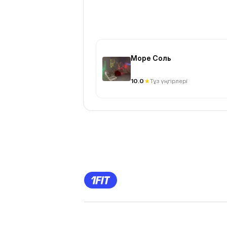
Море Соль
10.0
Тұз үңгірлері
Previous
Page
1
Page
2
Page
3
Page
4
Page
5
Page
6
Page
7
Page