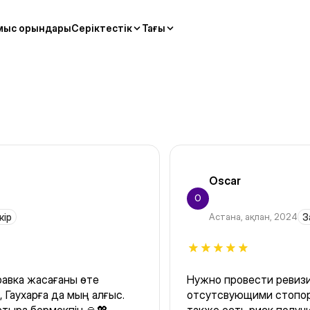
мыс орындары
Серіктестік
Тағы
Oscar
O
кір
Астана
,
ақпан, 2024
З
равка жасағаны өте
Нужно провести ревиз
 Гаухарға да мың алғыс.
отсутсвующими стопор