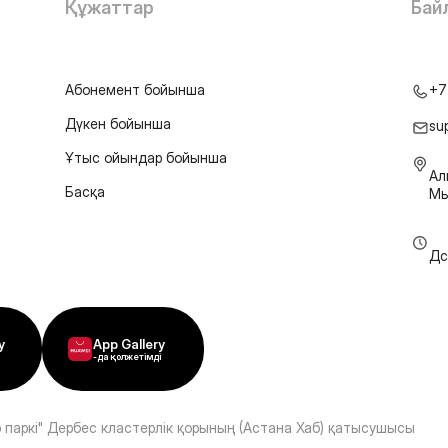
Құжаттар
Бай
Абонемент бойынша
+7
Дүкен бойынша
su
Ұтыс ойындар бойынша
Ал
Басқа
Мы
Дс
y
App Gallery
-да қолжетімді
 паркі" Дербес кластерлік қорының (Астана Хаб) қатысушысы