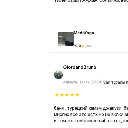
Үзбей барып жүрмін, солай жалға
MadoYoga
10.0
Йога
GiordanoBruno
Алматы
,
ақпан, 2024
Зал туралы п
баня , турецкий хамам джакузи, б
многих всё это есть но не включен
и том же комплексе либо за отде
место надо но интервал между ни