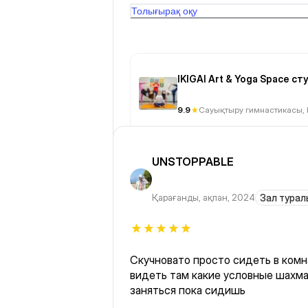
домой. Все обыскали нигде нету.
Толығырақ оқу
IKIGAI Art & Yoga Space с
9.9
Сауықтыру гимнастикасы,
UNSTOPPABLE
Қарағанды
,
ақпан, 2024
Зал туралы
Скучновато просто сидеть в комн
видеть там какие условные шахма
заняться пока сидишь