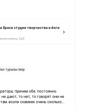
oga Space студия творчества и йоги
имнастикасы, ЕДТ
Зал туралы пікір
ратора, причем обе. постоянно
 не дают, то нет, то говорят они не
 там. возле скамеек очень сколько
в туалете закончилась.уборщица воду