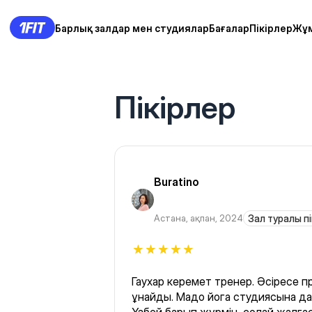
Барлық залдар мен студиялар
Бағалар
Пікірлер
Жұ
Пікірлер
Buratino
Астана
,
ақпан, 2024
Зал туралы пі
Гаухар керемет тренер. Әсіресе п
ұнайды. Мадо йога студиясына да,