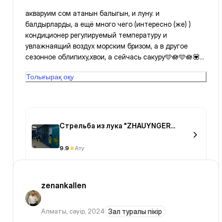
акваруим сом атанын балыгын, и луну. и
балдырларды, а ещё много чего (интересно (же) )
кондиционер регулируемый температуру и
увлажнаящий воздух морским бризом, а в другое
сезонное облипиху,хвои, а сейчась сакуру🩵🪷🩵🪷💟🪷
🩵🪷🩵🪷🩵 рисовая принцесса привет🥰😝😝 передай
Толығырақ оқу
здесь здорово🌙☁️✨️nice &^^💛like с праздником еще
раз🌹🌙✨️✨️☁️құтты,құтты ram🌙✨️🌹☁️kareem🌌
✨️murakkutbarakat🤩🥰🙂🤩🥰🥰😝😜💚💗💚💗💚💗💚💗💚
💗 amin💟
Стрельба из лука "ZHAUYNGER
ARCHERY"
9.9
Ату
zenankallen
Алматы
,
сәуір, 2024
Зал туралы пікір