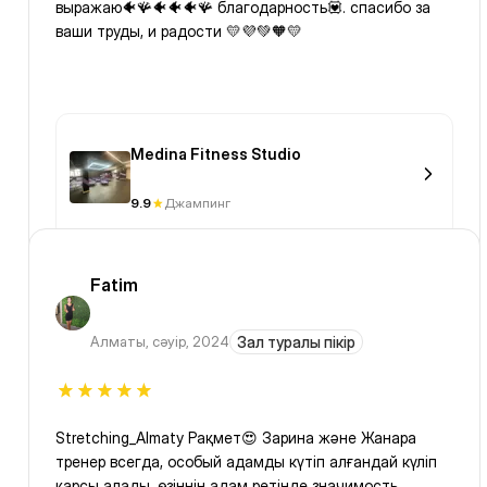
выражаю🐠🪸🐠🐠🐠🪸 благодарность💟. спасибо за
ваши труды, и радости 💛💜💚🧡💛
Medina Fitness Studio
9.9
Джампинг
Fatim
Алматы
,
сәуір, 2024
Зал туралы пікір
Stretching_Almaty Рақмет😍 Зарина және Жанара
тренер всегда, особый адамды күтіп алғандай күліп
қарсы алады, өзіңнің адам ретінде значимость