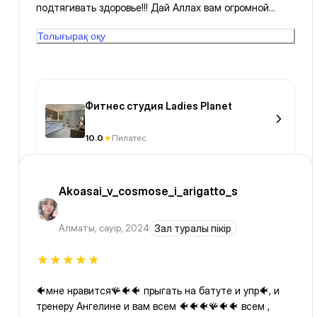
подтягивать здоровье!!! Дай Аллах вам огромной
зарплаты и Здоровья!!!
Толығырақ оқу
Фитнес студия Ladies Planet
10.0
Пилатес
Akoasai_v_cosmose_i_arigatto_s
Алматы
,
сәуір, 2024
Зал туралы пікір
🐠мне нравится🪸🐠🐠 прыгать на батуте и упр🐠, и
тренеру Ангелине и вам всем 🐠🐠🐠🪸🐠🐠 всем ,