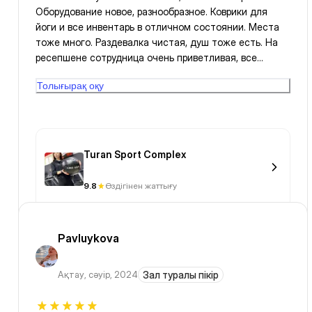
Оборудование новое, разнообразное. Коврики для
йоги и все инвентарь в отличном состоянии. Места
тоже много. Раздевалка чистая, душ тоже есть. На
ресепшене сотрудница очень приветливая, все
объяснила, подсказала. Тренера тоже
Толығырақ оқу
замечательные, даже если не берете персонального
тренера, все равно все подскажут, помогут. В общем,
10 из 10
Turan Sport Complex
9.8
Өздігінен жаттығу
Pavluykova
Ақтау
,
сәуір, 2024
Зал туралы пікір