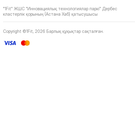
42
Page
"1Fit" ЖШС "Инновациялық технологиялар паркі" Дербес
43
Page
кластерлік қорының (Астана Хаб) қатысушысы
44
Page
45
Page
Copyright ©1Fit,
2026
Барлық құқықтар сақталған
.
46
Page
47
Page
48
Page
49
Page
50
Page
51
Page
52
Page
53
Page
54
Page
55
Page
56
Page
57
Page
58
Page
59
Page