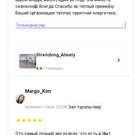
сезінесің😁 Всегда Спасибо за теплый прием👍у
Вашей организации теплая, приятная энергетика
прёт🤩Жаның жайбарақаттанып, во время тренировки
Толығырақ оқу
не чувствуешь сильный боль😊 Каждая тренировка
Жанары всегда на высшем уровне👍👍👍 Спасибо Вам
и Вашу организацию😁 Я очень рада и счастлива что
в мире существует такое хорошое место и люди😘😘
😘
Stretching_Almaty
9.9
Стретчинг
Margo_Kim
Шымкент
,
сәуір, 2024
Зал туралы пікір
Это самый лучший зал из всех, что есть в 1фит.