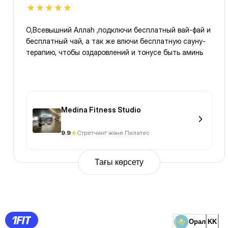
О,Всевышний Аллаh ,подключи бесплатный вай-фай и
бесплатный чай, а так же влючи бесплатную сауну-
терапию, чтобы оздаровлений и тонусе быть аминь
Medina Fitness Studio
9.9
Стретчинг және Пилатес
Тағы көрсету
Previous
Page
1
Page
2
Page
3
Page
Орал
KK