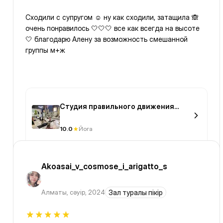
Сходили с супругом ☺️ ну как сходили, затащила 🙈
очень понравилось 🤍🤍🤍 все как всегда на высоте
🤍 благодарю Алену за возможность смешанной
группы м+ж
Студия правильного движения
Balance
10.0
Йога
Akoasai_v_cosmose_i_arigatto_s
Алматы
,
сәуір, 2024
Зал туралы пікір