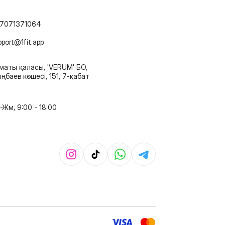
7071371064
pport@1fit.app
маты қаласы, 'VERUM' БО,
ңбаев көшесі, 151, 7-қабат
-Жм, 9:00 - 18:00