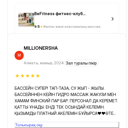
BeFitness фитнес-клуб
(Рыскулбекова)
9.5
Жалпы және классикалық массаж
MILLIONERSHA
M
Алматы
,
мамыр, 2024
Зал туралы пікір
БАССЕЙН СУПЕР! ТАП-ТАЗА, СУ ЖЫП - ЖЫЛЫ.
БАССЕЙІННЕН КЕЙІН ГИДРО МАССАЖ ЖАКУЗИ МЕН
ХАМАМ ФИНСКИЙ ПАР БАР. ПЕРСОНАЛ ДА КЕРЕМЕТ.
ҚАТТЫ ҰНАДЫ. ЕНДІ ТЕК ОСЫНДАЙ КЕЛЕМІН.
ҚЫЗЫМДЫ ПЛАТНЫЙ АКЕЛЕМІН БҰЙЫРСА❤️❤️ӨТЕ
ҚАТТЫ ҰНАДЫ 😍😍ІСТЕРІҢІЗГЕ БЕРЕКЕ БЕРСІН!!!
Толығырақ оқу
САМЫЙ ЛУЧШИЙ БАССЕЙН