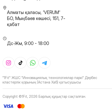
30
Page
31
Page
Алматы қаласы, 'VERUM'
32
Page
БО, Мыңбаев көшесі, 151, 7-
33
Page
қабат
34
Page
35
Page
36
Page
Дс-Жм, 9:00 - 18:00
37
Page
38
Page
39
Page
40
Page
41
Page
42
Page
"1Fit" ЖШС "Инновациялық технологиялар паркі" Дербес
43
Page
кластерлік қорының (Астана Хаб) қатысушысы
44
Page
45
Page
Copyright ©1Fit,
2026
Барлық құқықтар сақталған
.
46
Page
47
Page
48
Page