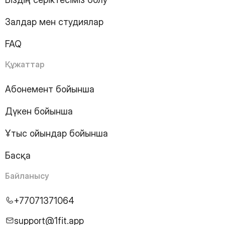
11
Page
12
Page
Залдар мен студиялар
13
Page
14
Page
FAQ
15
Page
16
Page
Құжаттар
17
Page
18
Page
Абонемент бойынша
19
Page
Дүкен бойынша
20
Page
21
Page
Ұтыс ойындар бойынша
22
Page
23
Page
Басқа
24
Page
25
Page
Байланысу
26
Page
27
Page
+77071371064
28
Page
29
Page
support@1fit.app