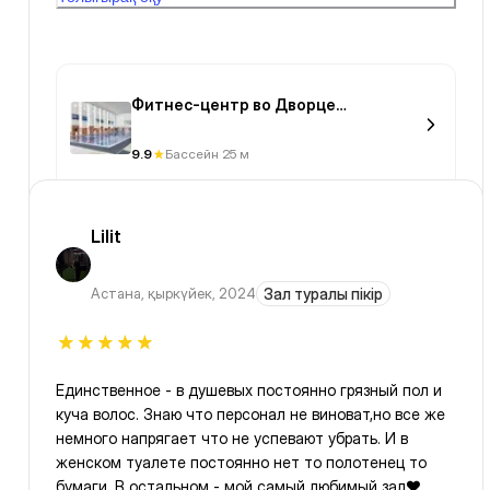
воздуха и воды
Фитнес-центр во Дворце
единоборств им. Ж.Ушкемпирова
9.9
Бассейн 25 м
Lilit
Астана
,
қыркүйек, 2024
Зал туралы пікір
Единственное - в душевых постоянно грязный пол и
куча волос. Знаю что персонал не виноват,но все же
немного напрягает что не успевают убрать. И в
женском туалете постоянно нет то полотенец то
бумаги. В остальном - мой самый любимый зал♥️