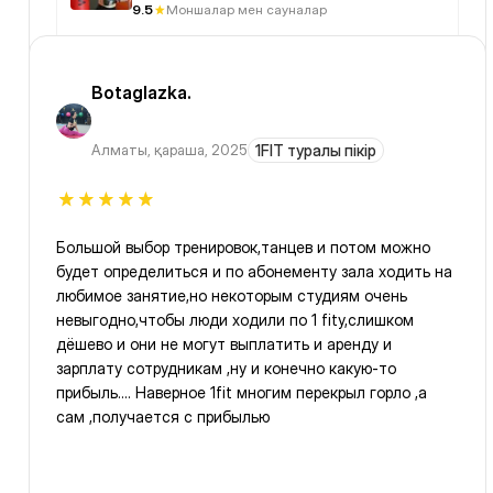
9.5
Моншалар мен сауналар
Botaglazka.
Алматы
,
қараша, 2025
1FIT туралы пікір
Большой выбор тренировок,танцев и потом можно
будет определиться и по абонементу зала ходить на
любимое занятие,но некоторым студиям очень
невыгодно,чтобы люди ходили по 1 fity,слишком
дёшево и они не могут выплатить и аренду и
зарплату сотрудникам ,ну и конечно какую-то
прибыль.... Наверное 1fit многим перекрыл горло ,а
сам ,получается с прибылью