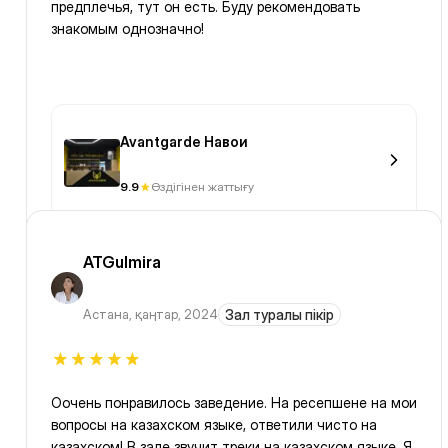
предплечья, тут он есть. Буду рекомендовать
знакомым однозначно!
Avantgarde Навои
9.9
Өздігінен жаттығу
ATGulmira
Астана
,
қаңтар, 2024
Зал туралы пікір
Оочень понравилось заведение. На ресепшене на мои
вопросы на казахском языке, ответили чисто на
казахском! В зале звучит треки на казахском языке. Я