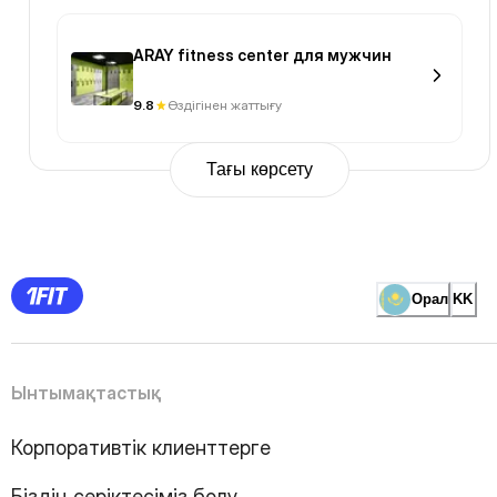
ARAY fitness center для мужчин
9.8
Өздігінен жаттығу
Тағы көрсету
Previous
Page
1
Page
2
Page
3
Page
Орал
KK
4
Page
5
Page
6
Page
Ынтымақтастық
7
Page
8
Page
Корпоративтік клиенттерге
9
Page
10
Page
Біздің серіктесіміз болу