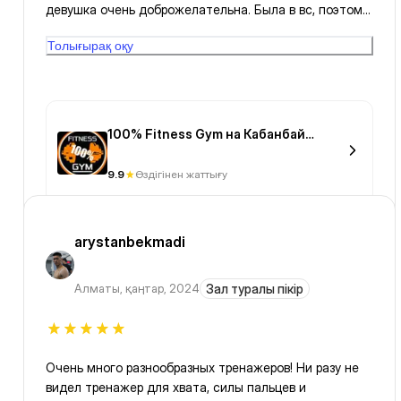
девушка очень доброжелательна. Была в вс, поэтому
народу не было, в будни не знаю как обстоят дела.
Толығырақ оқу
Спасибо!
100% Fitness Gym на Кабанбай
Батыра
9.9
Өздігінен жаттығу
arystanbekmadi
Алматы
,
қаңтар, 2024
Зал туралы пікір
Очень много разнообразных тренажеров! Ни разу не
видел тренажер для хвата, силы пальцев и