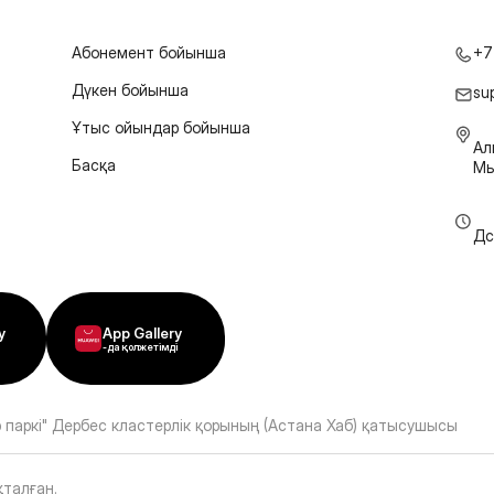
Абонемент бойынша
+7
Дүкен бойынша
su
Ұтыс ойындар бойынша
Ал
Басқа
Мы
Дс
y
App Gallery
-да қолжетімді
 паркі" Дербес кластерлік қорының (Астана Хаб) қатысушысы
қталған
.