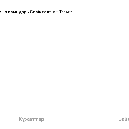
мыс орындары
Серіктестік
Тағы
Құжаттар
Бай