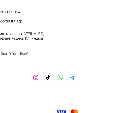
7071371064
pport@1fit.app
маты қаласы, 'VERUM' БО,
ңбаев көшесі, 151, 7-қабат
-Жм, 9:00 - 18:00