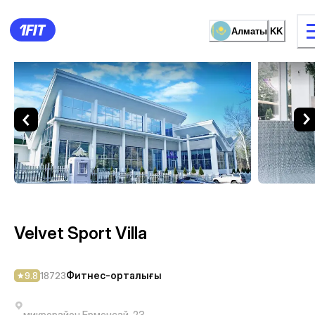
Алматы
KK
Velvet Sport Villa — Фитне
жаттығу түрі
Әйелдерге арналған залда
Velvet Sport Villa
Фитнес-орталығы
9.8
18723
микрорайон Ерменсай, 23