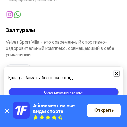
Зал туралы
Velvet Sport Villa - это современный спортивно-
оздоровительный комплекс, совмещающий в себе
уникальный ...
Тағыда көру
Қалаңыз Алматы болып өзгертілді
Жаттығу түрлері
Орал қаласын қайтару
Жаттығу залы
Өздігінен жаттығу
Судағы спорт түрлері
Абонемент на все 
Открыть
виды спорта
Картада
Бассейн <25 м
Йога
Стретчинг және Пилатес