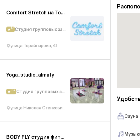
Распол
Comfort Stretch на Торайгырова
0
Студия групповых занятий
улица Торайгырова, 41
Yoga_studio_almaty
10
Студия групповых занятий
Удобст
улица Николая Станкевича, 43
Сауна
Музыка
BODY FLY студия фитнеса и танцев