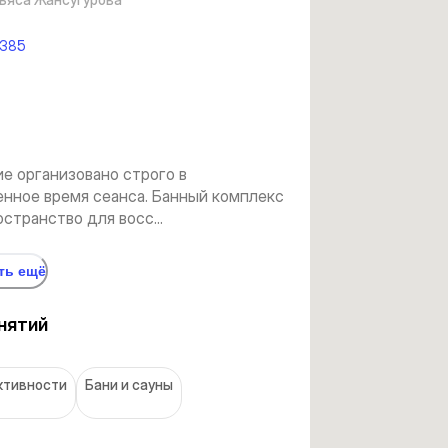
1385
е организовано строго в
енное время сеанса. Банный комплекс
странство для восс...
ть ещё
нятий
ктивности
Бани и сауны