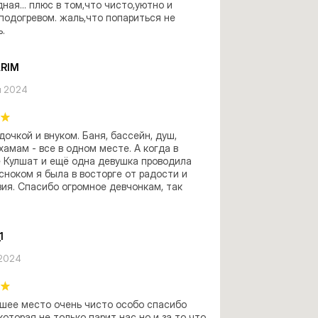
ная... плюс в том,что чисто,уютно и 
подогревом. жаль,что попариться не 
.
RIM
я 2024
дочкой и внуком. Баня, бассейн, душ, 
 хамам - все в одном месте. А когда в 
 Кулшат и ещё одна девушка проводила 
сноком я была в восторге от радости и 
ия. Спасибо огромное девчонкам, так 
1
 2024
шее место очень чисто особо спасибо 
которая не только парит нас но и за то что 