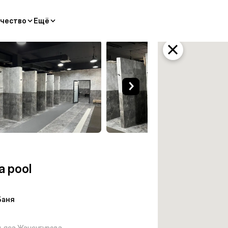
чество
Ещё
ы
a pool
Баня
ьяса Жансугурова