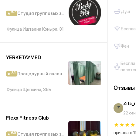
Душ
9.7
Студия групповых занятий
Беспла
улица Иштвана Коныра, 31
Фен
YERKETAYMED
Беспла
полоте
9.9
Процедурный салон
Отзывы
улица Щепкина, 35Б
Zita_
Z
22 се
Flexx Fitness Club
9.9
пришла в 11
Студия групповых занятий