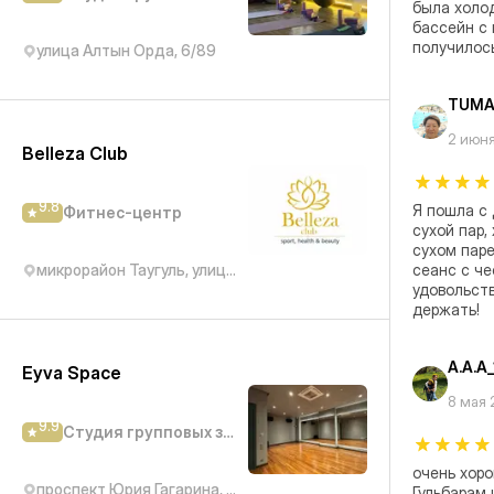
была холод
бассейн с 
получилось
улица Алтын Орда, 6/89
TUMA
2 июн
Belleza Club
9.8
Я пошла с 
Фитнес-центр
сухой пар,
сухом паре
микрорайон Таугуль, улица Рыскулбекова, 28/2
сеанс с че
удовольств
держать!
A.A.A_
Eyva Space
8 мая
9.9
Студия групповых занятий
очень хоро
проспект Юрия Гагарина, 277/7
Гульбарам 