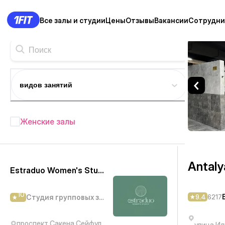
Все залы и студии
Цены
Отзывы
Вакансии
Сотрудни
Antalya pool — Баня Алмат
видов занятий
Женские залы
Фитнес студии в Алматы
—
412+
Antaly
Estraduo Women's Studio
10
9.4
6217
Студия групповых занятий
проспект Сакена Сейфуллина, 330
улица Ил