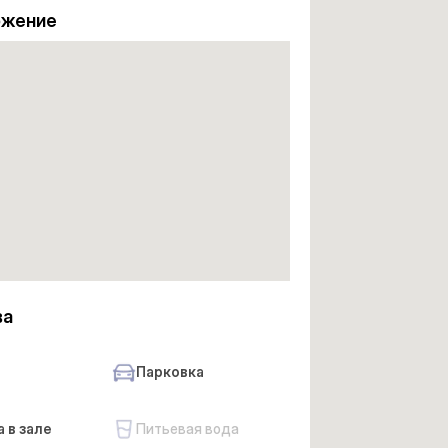
ожение
ва
Парковка
 в зале
Питьевая вода