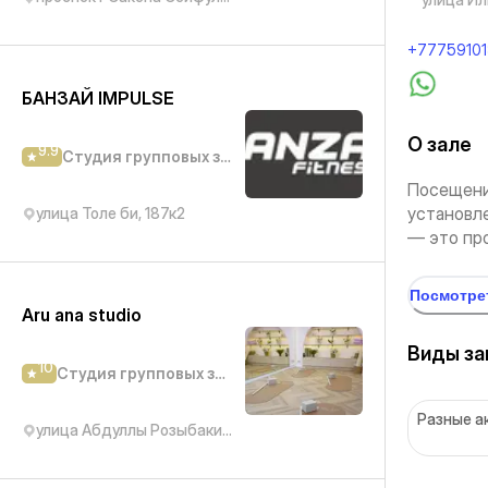
+7775910
БАНЗАЙ IMPULSE
О зале
9.9
Студия групповых занятий
Посещени
установл
улица Толе би, 187к2
— это про
Посмотре
Aru ana studio
Виды за
10
Студия групповых занятий
Разные а
улица Абдуллы Розыбакиева, 320