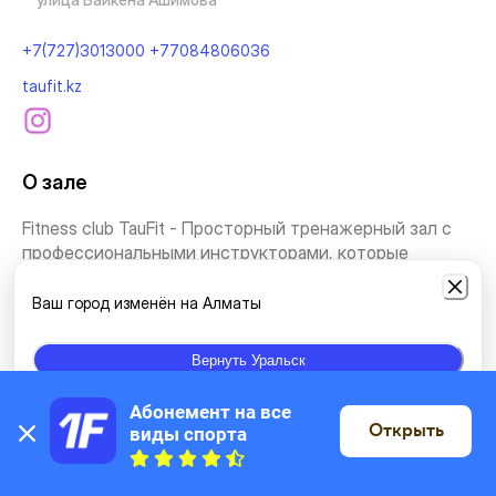
+7(727)3013000 +77084806036
taufit.kz
О зале
Fitness club TauFit - Просторный тренажерный зал с
профессиональными инструкторами, которые
скоординиру...
Ваш город изменён на Алматы
Посмотреть ещё
Вернуть Уральск
Виды занятий
Абонемент на все 
Открыть
виды спорта
На карте
Тренажерный зал
Самостоятельные занятия
Йога