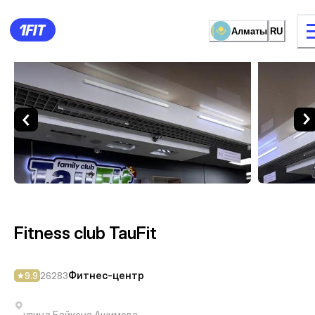
Алматы
RU
Fitness club TauFit — Фитн
видов занятий
Женские зал
Fitness club TauFit
Фитнес-центр
9.9
26283
улица Байкена Ашимова