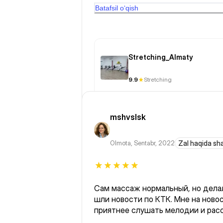
сторону летели фразы «кому я п
Batafsil o‘qish
тоном.
Stretching_Almaty
9.9
Stretching
mshvslsk
Olmota
,
Sentabr, 2022
Zal haqida sh
Сам массаж нормальный, но делал
шли новости по КТК. Мне на новос
приятнее слушать мелодии и расс