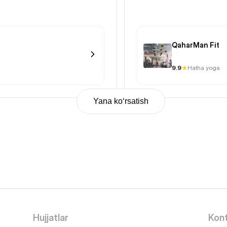
QaharMan Fit
9.9
Hatha yoga
Yana ko‘rsatish
Hujjatlar
Kont