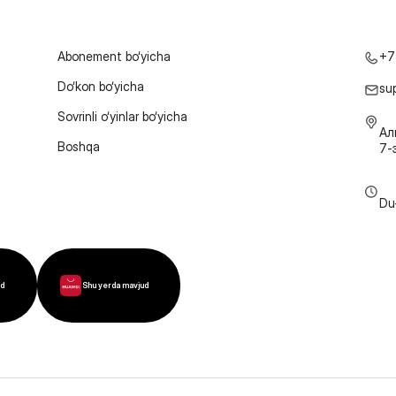
Abonement bo‘yicha
+7
Do‘kon bo‘yicha
su
Sovrinli o‘yinlar bo‘yicha
Ал
Boshqa
7-
Du
ud
Shu yerda mavjud