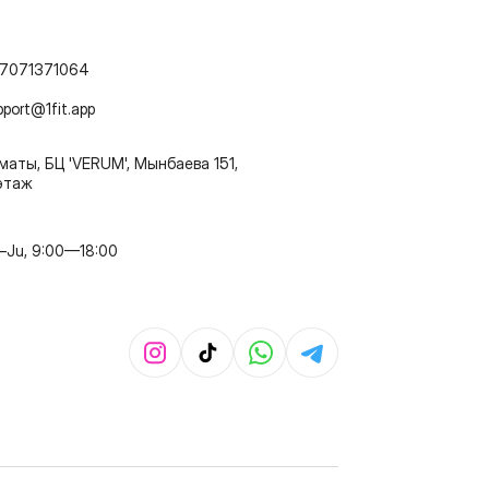
7071371064
pport@1fit.app
маты, БЦ 'VERUM', Мынбаева 151,
этаж
–Ju, 9:00—18:00