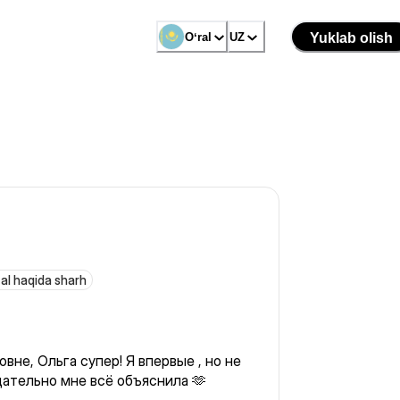
Oʻral
UZ
Yuklab olish
al haqida sharh
вне, Ольга супер! Я впервые , но не
щательно мне всё объяснила 🫶