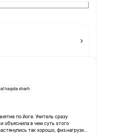
o
al haqida sharh
нятие по йоге. Учитель сразу
 и объяснила в чем суть этого
растянулись так хорошо, физ.нагрузки
твовала как хорошо моему телу. При