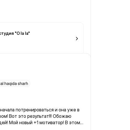
тудия "O la la"
al haqida sharh
начала потренироваться и она уже в
ом! Вот это результат!!! Обожаю
вый +1 мотиватор! В этом
ильной!