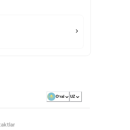
Oʻral
UZ
aktlar