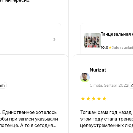
ет интересно.
Танцевальная с
10.0
Xalq raqslari
Nurizat
arh
Olmota
,
Sentabr, 2022
Z
сь
Тогжан сама год назад 
обы при записи указывали
этом году стала тренер
лотенце. А то я сегодня
целеустремленных людей! Мой но
олотенце. Привыкла что в
зале я чувствую себя с