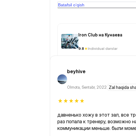
других фитнес центрах выдавали.
Batafsil o‘qish
Iron Club на Кунаева
9.8
Individual darslar
beyhive
Olmota
,
Sentabr, 2022
Zal haqida sh
давненько хожу в этот зал, все тр
раз попала к тренеру, возможно 
коммуникации меньше. были моме
могли понять, как сделать некото