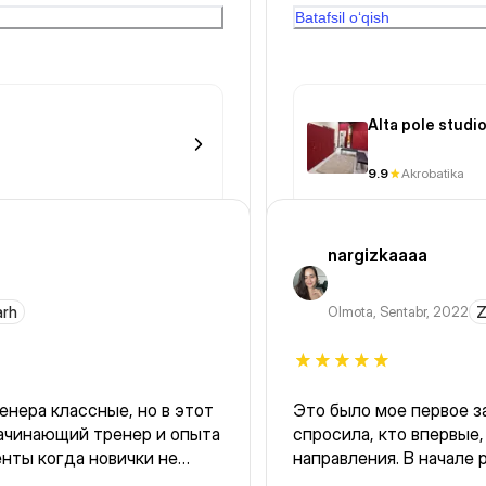
Batafsil o‘qish
Alta pole studi
9.9
Akrobatika
nargizkaaaa
arh
Olmota
,
Sentabr, 2022
Z
енера классные, но в этот
Это было мое первое за
начинающий тренер и опыта
спросила, кто впервые,
нты когда новички не
направления. В начале 
рые упражнения, а в их
не было, при этом чувс