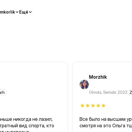
mkorlik
Ещё
Morzhik
arh
Olmota
,
Sentabr, 2022
Z
аньше никогда не лазил,
Все было на высшем уро
тратный вид спорта, кто
смотря на это Ольга т