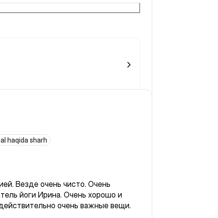
тель сразу говорит, как делать
 всем!)
al haqida sharh
. Везде очень чисто. Очень
ь хорошо и
действительно очень важные вещи.