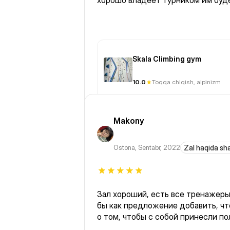
хорошо владеет турником им буд
Skala Climbing gym
10.0
Toqqa chiqish, alpinizm
Makony
Ostona
,
Sentabr, 2022
Zal haqida sh
Зал хороший, есть все тренажеры. Единственное хотело
бы как предложение добавить, чт
о том, чтобы с собой принесли по
там была первый раз и не взяла п