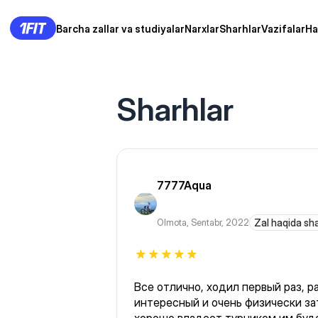
Barcha zallar va studiyalar
Narxlar
Sharhlar
Vazifalar
Ha
Sharhlar
7777Aqua
Olmota
,
Sentabr, 2022
Zal haqida sh
Все отлично, ходил первый раз, р
интересный и очень физически за