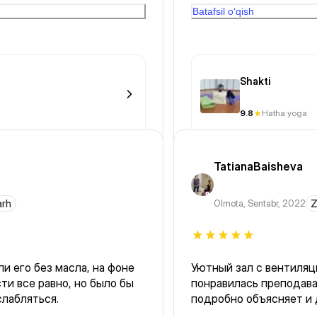
оказываю» с отчитывающим
неправильной позе, учи
Batafsil o‘qish
правильно. Рекомендую
Shakti
9.8
Hatha yoga
TatianaBaisheva
arh
Olmota
,
Sentabr, 2022
Z
и его без масла, на фоне
Уютный зал с вентиляцией
ти все равно, но было бы
понравилась преподаватель йоги Ирина. Очен
лабляться.
подробно объясняет и 