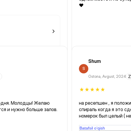
❤️
Shum
S
Ostona
,
Avgust, 2024
Z
годня. Молодцы! Желаю
на ресепшен , я положи
спираль когда я это сделал спирал
номерок был целый ( не
стойку ресепш положил
администратор девушка , не смотря на номерок зап
Batafsil o‘qish