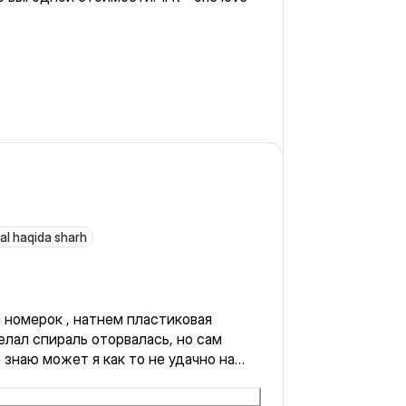
al haqida sharh
 номерок , натнем пластиковая
ь оторвалась, но сам
 знаю может я как то не удачно на
 данный номерок) на что
росила