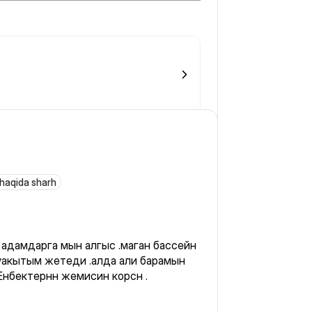
е предоставила. была максимально не
 haqida sharh
 уакытым жетеди .алда али барамын
 Енбектернн жемисин корсн .