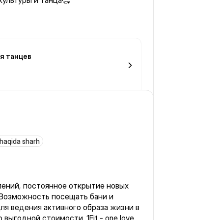
культуры и танца🥰
ия танцев
 haqida sharh
ений, постоянное открытие новых
. Возможность посещать бани и
для ведения активного образа жизни в
 выгодной стоимости. 1Fit - one love