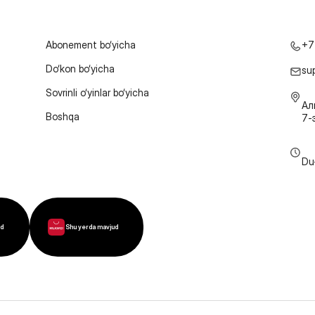
Abonement bo‘yicha
+7
Do‘kon bo‘yicha
su
Sovrinli o‘yinlar bo‘yicha
Ал
Boshqa
7-
Du
ud
Shu yerda mavjud