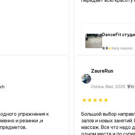
передает всю красоту 
DanceFit студ
9.9
Xalq raqslari
ZaureRun
arh
Ostona
,
Mart, 2025
1Fit
 одного упражнения к
Большой выбор направл
менно и резинки ,и
залов и новых занятий
и др.тренаж.предметов..
массаж. Все что надо 
одном месте и по супер