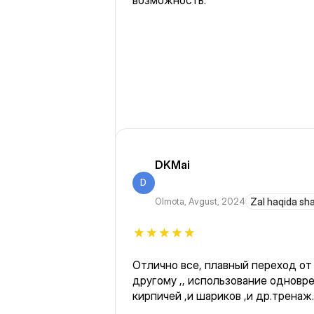
возможность.
DKMai
D
Olmota
,
Avgust, 2024
Zal haqida sh
Отлично все, плавный переход от
другому ,, использование одновре
кирпичей ,и шариков ,