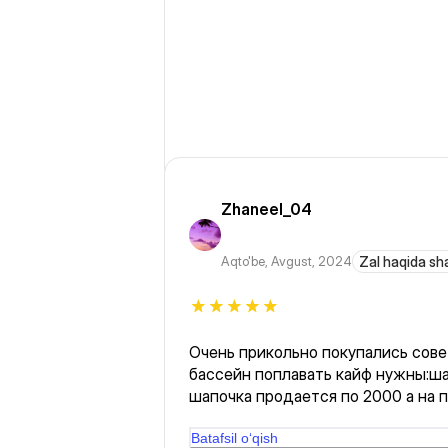
Zhaneel_04
Aqto'be
,
Avgust, 2024
Zal haqida sh
Очень прикольно покупались сов
бассейн поплавать кайф нужны:ша
шапочка продается по 2000 а на п
сожалению по моему нету душ и 
классно и снова повторяюсь сов
Batafsil o‘qish