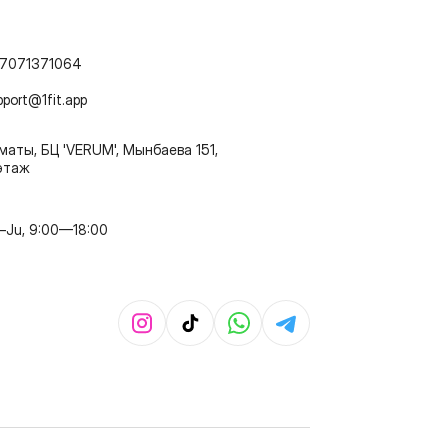
7071371064
pport@1fit.app
маты, БЦ 'VERUM', Мынбаева 151,
этаж
–Ju, 9:00—18:00