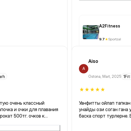
штраф 2000 тенге. я молча оплатил , но она никаких
документов , ничего н
приветливой
A2Fitness
9.7
Sportzal
Aiso
A
arh
Ostona
,
Mart, 2025
1Fit
етую очень классный
Уанфитты ойлап тапкан адамдарга мын алгыс .маган бассейн
почка и очки для плавания
унайды ози соган гана
рокат 500тг. очков к
баска спорт турлерне.
сауна есть в общем
етую сходить