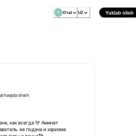
Oʻral
UZ
Yuklab olish
al haqida sharh
не, как всегда 🩵 Аминат
ватель. ее подача и харизма