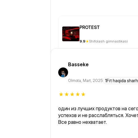
PROTEST
9.9
Shifolash gimnastikasi
Basseke
Olmota
,
Mart, 2025
1Fit haqida sharh
один из лучших продуктов на се
успехов и не расслабляться. Хочется и нужно больше залов.
Все равно нехватает.