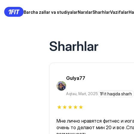
Barcha zallar va studiyalar
Narxlar
Sharhlar
Vazifalar
Ha
Sharhlar
Gulya77
Aqtau
,
Mart, 2025
1Fit haqida sharh
Мне лично нравятся фитнес и иога
очень то делают мин 20 и все .Сп