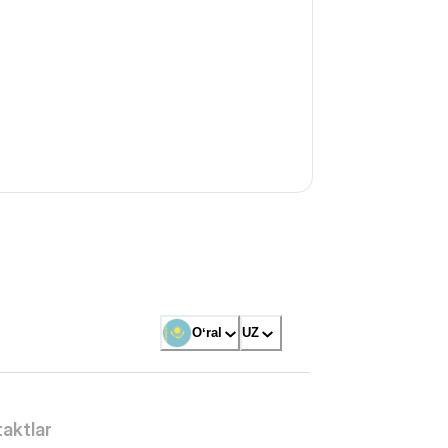
Oʻral
UZ
aktlar