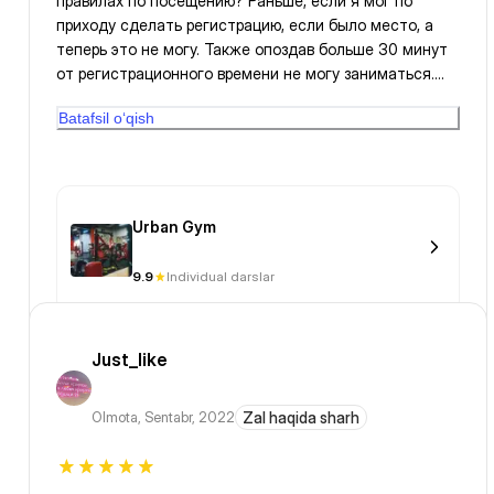
правилах по посещению? Раньше, если я мог по
приходу сделать регистрацию, если было место, а
теперь это не могу. Также опоздав больше 30 минут
от регистрационного времени не могу заниматься.
Если нужно объяснение почему, готов разъяснить по
Batafsil o‘qish
телефону….
Urban Gym
9.9
Individual darslar
Just_like
Olmota
,
Sentabr, 2022
Zal haqida sharh