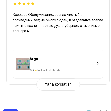
Хорошее Обслуживание; всегда чистый и
прохладный зал; не много людей, в раздевалке всегда
приятно пахнет; чистые душ и уборная; отзывчивые
тренера🔥
Argo
9.7
Individual darslar
Yana ko‘rsatish
Previous
Page
1
Page
2
Page