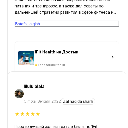
питания и тренировок, а также дал советы по
дальнейшей стратегии развития в сфере фитнеса и
совершенствования моего тела. Благодарна за
Batafsil o‘qish
профессионализм!
1Fit Health на Достык
Tana tarkibi tahlili
lilululalala
Olmota
,
Sentabr, 2022
Zal haqida sharh
Просто лучший зал, из тех где была, по 1Fit: