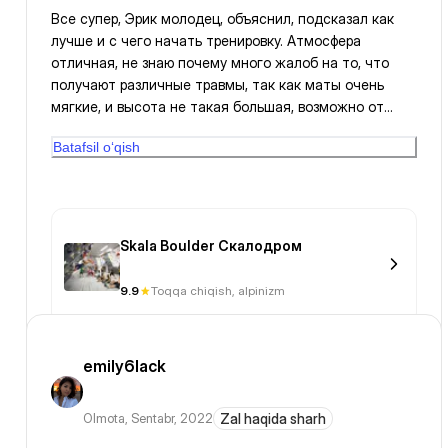
Все супер, Эрик молодец, объяснил, подсказал как
лучше и с чего начать тренировку. Атмосфера
отличная, не знаю почему много жалоб на то, что
получают различные травмы, так как маты очень
мягкие, и высота не такая большая, возможно от
того, что не соблюдают технику безопасности, жаль
Batafsil o‘qish
что нету душа и туалет на другом этаже, однако это
не мешает получить море позитива и удовольствия
Skala Boulder Скалодром
9.9
Toqqa chiqish, alpinizm
emily6lack
Olmota
,
Sentabr, 2022
Zal haqida sharh