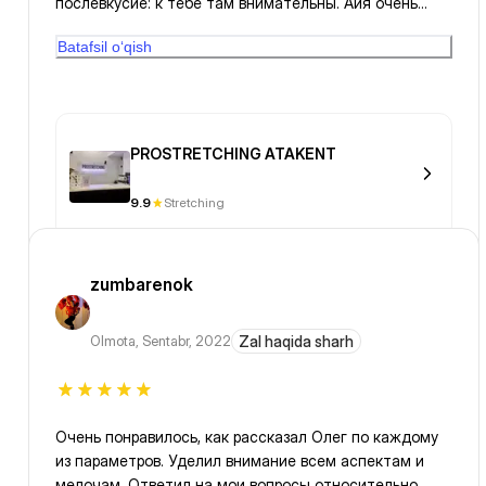
послевкусие: к тебе там внимательны. Айя очень
понравилась! Прекрасно поставлен голос. Минус- не
Batafsil o‘qish
протираются коврики после занятия, видимо.
Сложили на свое место после тренировки.
PROSTRETCHING ATAKENT
9.9
Stretching
zumbarenok
Olmota
,
Sentabr, 2022
Zal haqida sharh
Очень понравилось, как рассказал Олег по каждому
из параметров. Уделил внимание всем аспектам и
мелочам. Ответил на мои вопросы относительно