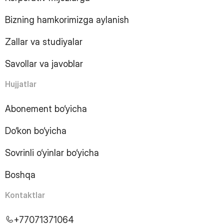
10
Page
Bizning hamkorimizga aylanish
11
Page
12
Page
Zallar va studiyalar
13
Page
14
Page
Savollar va javoblar
15
Page
16
Page
Hujjatlar
17
Page
18
Page
Abonement bo‘yicha
19
Page
Do‘kon bo‘yicha
20
Page
21
Page
Sovrinli o‘yinlar bo‘yicha
22
Page
23
Page
Boshqa
24
Page
25
Page
Kontaktlar
26
Page
27
Page
+77071371064