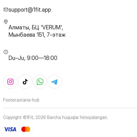
28
Page
29
Page
support@1fit.app
30
Page
31
Page
Алматы, БЦ 'VERUM',
32
Page
Мынбаева 151, 7-этаж
33
Page
34
Page
35
Page
Du–Ju, 9:00—18:00
36
Page
37
Page
38
Page
39
Page
40
Page
41
Page
Footer.astana-hub
42
Page
43
Page
Copyright ©1Fit,
2026
Barcha huquqlar himoyalangan
.
44
Page
45
Page
46
Page