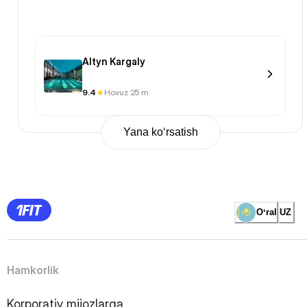
Altyn Kargaly
9.4
Hovuz 25 m
Yana ko‘rsatish
Previous
Page
1
Page
2
Page
3
Page
Oʻral
UZ
4
Page
5
Page
6
Page
Hamkorlik
7
Page
8
Page
Korporativ mijozlarga
9
Page