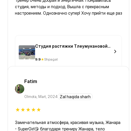
Тренер очень добрая и энергичная. Понравилась
студия, методы и подход. Вышла с прекрасным
настроением. Однозначно супер! Хочу прийти еще раз
Студия растяжки Тлеумукановой
Гульнары (TG)
9.9
Shpagat
Fatim
Olmota
,
Mart, 2024
Zal haqida sharh
Замечательная атмосфера, красивая музыка, Жанара
- SuperGirl😘 благодаря трениру Жанара, тело