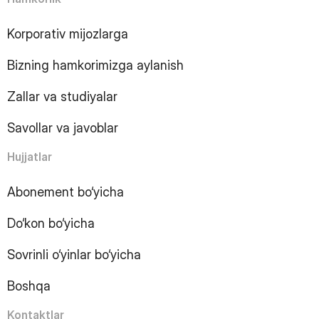
7
Page
8
Page
Korporativ mijozlarga
9
Page
10
Page
Bizning hamkorimizga aylanish
11
Page
12
Page
Zallar va studiyalar
13
Page
14
Page
Savollar va javoblar
15
Page
16
Page
Hujjatlar
17
Page
18
Page
Abonement bo‘yicha
19
Page
Do‘kon bo‘yicha
20
Page
21
Page
Sovrinli o‘yinlar bo‘yicha
22
Page
23
Page
Boshqa
24
Page
25
Page
Kontaktlar