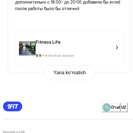
дополнительно с 18:00- до 20:00 добавили бы если(
после работы было бы отлично!
Fitness Life
9.9
Individual darslar
Yana ko‘rsatish
Previous
Page
1
Page
2
Page
3
Page
Oʻral
UZ
4
Page
5
Page
6
Page
Hamkorlik