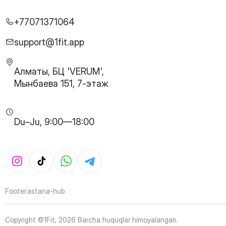
26
Page
27
Page
+77071371064
28
Page
29
Page
support@1fit.app
30
Page
31
Page
Алматы, БЦ 'VERUM',
32
Page
Мынбаева 151, 7-этаж
33
Page
34
Page
35
Page
Du–Ju, 9:00—18:00
36
Page
37
Page
38
Page
39
Page
40
Page
41
Page
Footer.astana-hub
42
Page
43
Page
Copyright ©1Fit,
2026
Barcha huquqlar himoyalangan
.
44
Page