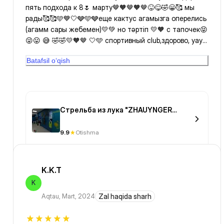
пять подхода к 8🌷 марту🤎🧡🤎🧡🤎😝😋🤣😁🥰 мы
рады🥰🥰🩵💙🤍🩶🩵🩶еще кактус агамызга оперелись
(агамм сары жебемен)💛💚 но тәртіп 💛🧡 с тапочек😝
😜😛 😅 🤣🤣💛🧡🤎 🤍🩵 спортивный club,здорово, yay
ребята👀😝😝😁💟 еще раз с праздником🥰
Batafsil o‘qish
Халықаралық✨️🌷 Аналар ✨️🌷Күні мейрамымен🌷✨️✨️
құтты, ынтымақты🍦🥝🍊🍑🍑🍑🍑🍑, сый-сыйяпат 🧁
🍋🍍🍇🍈🫐пен құрметке🧀🥦🍌 толы болсын😘!
✨️✨️✨️✨️✨️✨️✨️
Стрельба из лука "ZHAUYNGER
ARCHERY"
9.9
Otishma
K.K.T
K
Aqtau
,
Mart, 2024
Zal haqida sharh