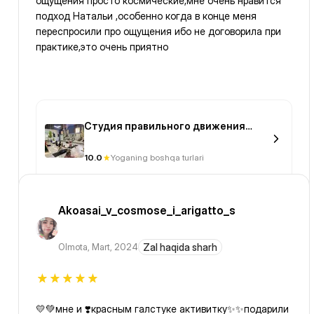
ощущения просто космические,мне очень нравится
подход Натальи ,особенно когда в конце меня
переспросили про ощущения ибо не договорила при
практике,это очень приятно
Студия правильного движения
Balance
10.0
Yoganing boshqa turlari
Akoasai_v_cosmose_i_arigatto_s
Olmota
,
Mart, 2024
Zal haqida sharh
💛💚мне и ❣️красным галстуке активитку✨️✨️подарили