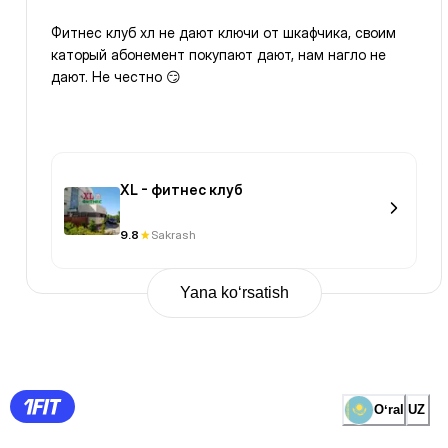
Фитнес клуб хл не дают ключи от шкафчика, своим
каторый абонемент покупают дают, нам нагло не
дают. Не честно 😏
XL - фитнес клуб
9.8
Sakrash
Yana ko‘rsatish
Previous
Page
1
Page
2
Page
3
Page
Oʻral
UZ
4
Page