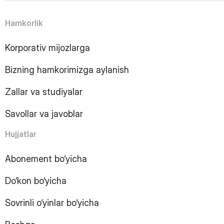
5
Page
6
Page
Hamkorlik
7
Page
8
Page
Korporativ mijozlarga
9
Page
10
Page
Bizning hamkorimizga aylanish
11
Page
12
Page
Zallar va studiyalar
13
Page
14
Page
Savollar va javoblar
15
Page
16
Page
Hujjatlar
17
Page
18
Page
Abonement bo‘yicha
19
Page
Do‘kon bo‘yicha
20
Page
21
Page
Sovrinli o‘yinlar bo‘yicha
22
Page
23
Page