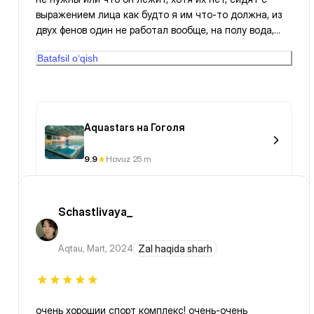
выражением лица как будто я им что-то должна, из
двух фенов один не работал вообще, на полу вода,
уборщица собирает редко, коврики
Batafsil o‘qish
противоскользящие не везде, когда ходила за деньги
было совсем другое отношение.очень жаль
Aquastars на Гоголя
9.9
Hovuz 25 m
Schastlivaya_
Aqtau
,
Mart, 2024
Zal haqida sharh
очень хорошии спорт комплекс! очень-очень