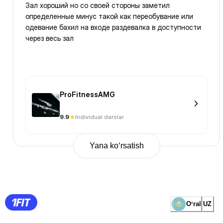
Зал хороший но со своей стороны заметил
определенные минус такой как переобувание или
одевание бахил на входе раздевалка в доступности
через весь зал
ProFitnessAMG
9.9
Individual darslar
Yana ko‘rsatish
Previous
Page
1
Page
2
Page
3
Page
Oʻral
UZ
4
Page