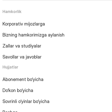
5
Page
6
Page
Hamkorlik
7
Page
8
Page
Korporativ mijozlarga
9
Page
10
Page
Bizning hamkorimizga aylanish
11
Page
12
Page
Zallar va studiyalar
13
Page
14
Page
Savollar va javoblar
15
Page
16
Page
Hujjatlar
17
Page
18
Page
Abonement bo‘yicha
19
Page
Do‘kon bo‘yicha
20
Page
21
Page
Sovrinli o‘yinlar bo‘yicha
22
Page
23
Page