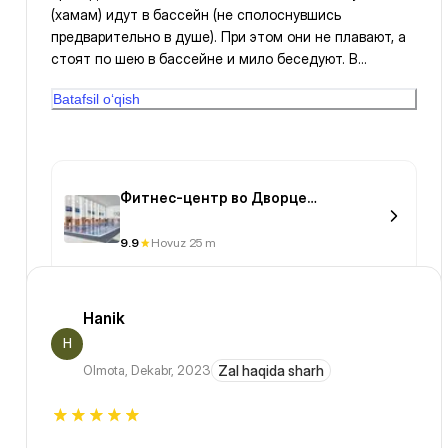
(хамам) идут в бассейн (не сполоснувшись
предварительно в душе). При этом они не плавают, а
стоят по шею в бассейне и мило беседуют. В
результате вода в бассейне становится мутная. Т.е.
Batafsil o‘qish
не все соблюдают правила посещения бассейна. Я
подозреваю, молодые люди ходя не в бассейн, а в
баню.
Фитнес-центр во Дворце
единоборств им. Ж.Ушкемпирова
9.9
Hovuz 25 m
Hanik
H
Olmota
,
Dekabr, 2023
Zal haqida sharh