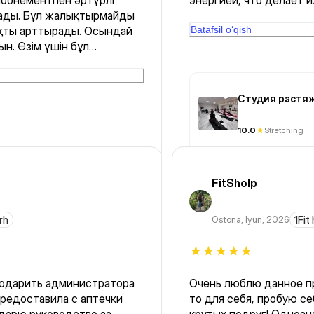
 абонементпен әртүрлі
энергией, что делает и
лады. Бұл жалықтырмайды
приятными. Она настоя
рттырады. Осындай
Batafsil o‘qish
н. Өзім үшін бұл
инвестициялардың бірі
Студия растяж
10.0
Stretching
FitSholp
rh
Ostona
,
Iyun, 2026
1Fit
годарить администратора
Очень люблю данное п
предоставила с аптечки
то для себя, пробую се