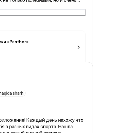
х не только полезными, но и очень
щий профессионал своего дела.
ки «Panther»
 haqida sharh
риложение! Каждый день нахожу что
бя в разных видах спорта. Нашла