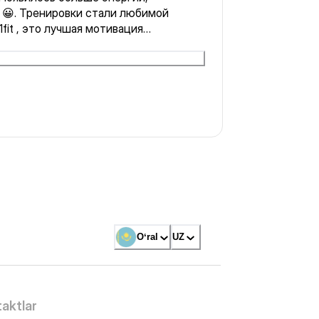
 😀. Тренировки стали любимой
fit , это лучшая мотивация
ПАСИБО ❤️
Oʻral
UZ
aktlar