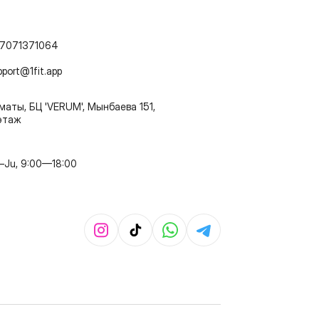
7071371064
pport@1fit.app
маты, БЦ 'VERUM', Мынбаева 151,
этаж
–Ju, 9:00—18:00