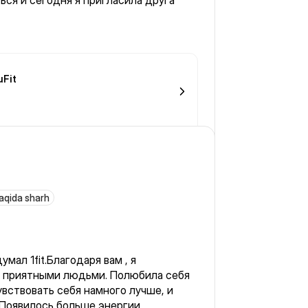
ься и сегодня я пригласила друга
uFit
haqida sharh
мал 1fit.Благодаря вам , я
ь приятными людьми. Полюбила себя
чувствовать себя намного лучше, и
 Появилось больше энергии,