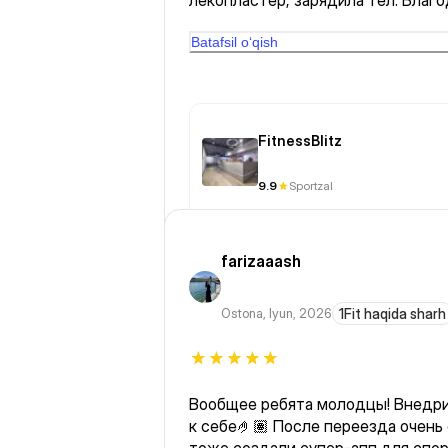
лекопластер, зарядила тел. Благодарю руководство за
такого сотрудника. Обязательно е
Batafsil o‘qish
FitnessBlitz
9.9
Sportzal
farizaaash
Ostona
,
Iyun, 2026
1Fit haqida sharh
Вообщее ребята молодцы! Внедри
к себе🤌🏽 После переезда очень обрадовалась что у нас