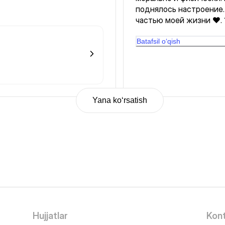
поднялось настроение.
частью моей жизни ❤️. 1
заботиться о себе . С
Batafsil o‘qish
Yana ko‘rsatish
Hujjatlar
Kont