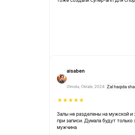
тоже создали супер-апп для спор
aisaben
Olmota
,
Oktabr, 2024
Zal haqida sha
Залы не разделены на мужской и 
при записи. Думала будут только
мужчина