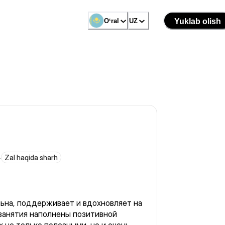
Oʻral
UZ
Yuklab olish
4
Zal haqida sharh
ьна, поддерживает и вдохновляет на
занятия наполнены позитивной