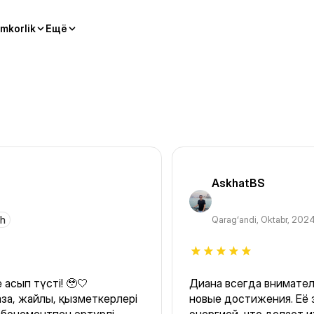
mkorlik
Ещё
AskhatBS
rh
Qaragʻandi
,
Oktabr, 202
асып түсті! 🥹🤍
Диана всегда внимател
аза, жайлы, қызметкерлері
новые достижения. Её 