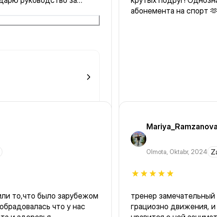
крутых подруг! Однозн
щё приду к Вам в зал.
абонемента на спорт 
Mariya_Ramzanov
Olmota
,
Oktabr, 2024
Z
ли то,что было зарубежом
тренер замечательный 
грациозно движения, и