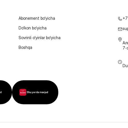
Abonement bo‘yicha
+7
Do‘kon bo‘yicha
su
Sovrinli o‘yinlar bo‘yicha
Ал
Boshqa
7-
Du
ud
Shu yerda mavjud