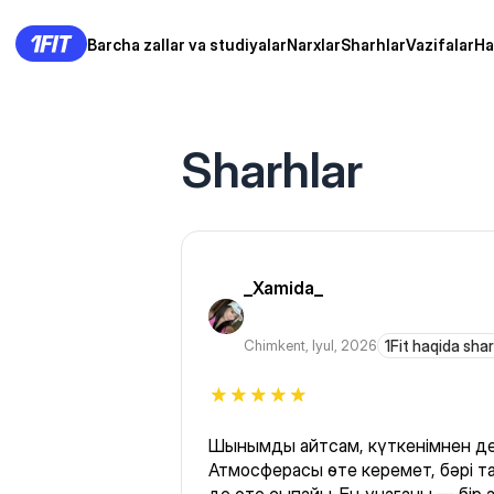
Barcha zallar va studiyalar
Narxlar
Sharhlar
Vazifalar
Ha
Sharhlar
_Xamida_
Chimkent
,
Iyul, 2026
1Fit haqida sha
Шынымды айтсам, күткенімнен де 
Атмосферасы өте керемет, бәрі т