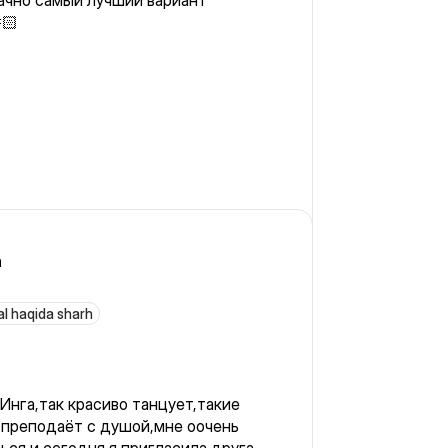
ачно самый лучший вариант
🏻
a
al haqida sharh
Инга,так красиво танцует,такие
 преподаёт с душой,мне оочень