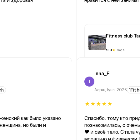
та и здоровья
нравится с ней занимат
Fitness club Ta
9.9
Raqs
Inna_E
I
rh
Aqtau
,
Iyun, 2026
1Fit 
женский как было указано
Спасибо, тому кто приду
 женщина, но были и
познакомилась, с очен
❤️ и своё тело. Стала 
морально и физически.