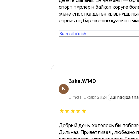
де өте сыпайы. Ең ұнағаны — бір
спорт түрлерін байқап көруге бо
және спортқа деген қызығушылықты а
сервистің бар екеніне қуаныштымы
денсаулығыма жасаған ең дұрыс 
болды. Рақмет, 1Fit! ❤️
Batafsil o‘qish
Bake.W140
B
Olmota
,
Oktabr, 2024
Zal haqida sha
Добрый день. хотелось бы побла
Дильназ. Приветливая , любезно 