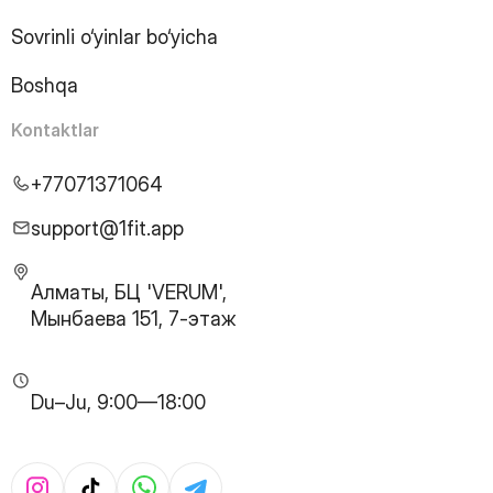
21
Page
Sovrinli o‘yinlar bo‘yicha
22
Page
23
Page
Boshqa
24
Page
25
Page
Kontaktlar
26
Page
27
Page
+77071371064
28
Page
29
Page
support@1fit.app
30
Page
31
Page
Алматы, БЦ 'VERUM',
32
Page
Мынбаева 151, 7-этаж
33
Page
34
Page
35
Page
Du–Ju, 9:00—18:00
36
Page
37
Page
38
Page
39
Page