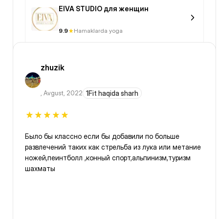
EIVA STUDIO для женщин
9.9
Hamaklarda yoga
zhuzik
,
Avgust, 2022
1Fit haqida sharh
Было бы классно если бы добавили по больше
развлечений таких как стрельба из лука или метание
ножей,пеинтболл ,конный спорт,альпинизм,туризм
шахматы