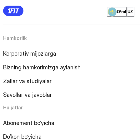
2
Page
3
Page
Oʻral
UZ
4
Page
5
Page
6
Page
Hamkorlik
7
Page
8
Page
Korporativ mijozlarga
9
Page
10
Page
Bizning hamkorimizga aylanish
11
Page
12
Page
Zallar va studiyalar
13
Page
14
Page
Savollar va javoblar
15
Page
16
Page
Hujjatlar
17
Page
18
Page
Abonement bo‘yicha
19
Page
Do‘kon bo‘yicha
20
Page