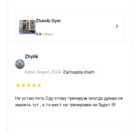
ZhanAi Gym
9.9
Boks
Zhylik
Aqtau
,
Avgust, 2024
Zal haqida sharh
Не устаю петь Оду этому тренеру🔥 иногда думаю не
хвалить тут , а то мест на тренировки не будет 🥹