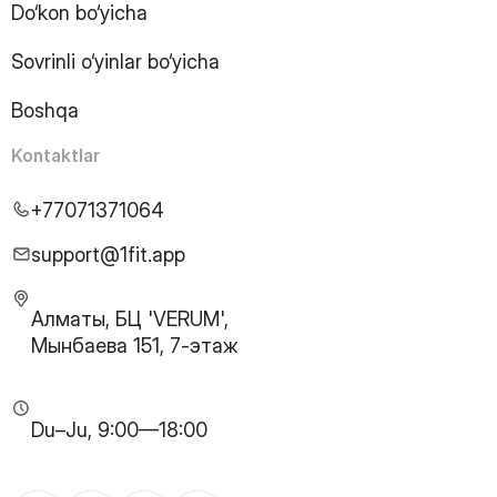
Do‘kon bo‘yicha
20
Page
21
Page
Sovrinli o‘yinlar bo‘yicha
22
Page
23
Page
Boshqa
24
Page
25
Page
Kontaktlar
26
Page
27
Page
+77071371064
28
Page
29
Page
support@1fit.app
30
Page
31
Page
Алматы, БЦ 'VERUM',
32
Page
Мынбаева 151, 7-этаж
33
Page
34
Page
35
Page
Du–Ju, 9:00—18:00
36
Page
37
Page
38
Page