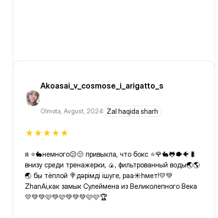
Akoasai_v_cosmose_i_arigatto_s
Olmota
,
Avgust, 2024
Zal haqida sharh
я ⭐️🐇немного😕🫤 привыкла, что бокс ⭐️🌹🐇🐸🐡🐠🐛
внизу среди тренажерки, 🍙, фильтрованный воды🌏🌎
🌏 бы тёплой 🍭дәрімді ішуге, раа☀️һмет!💛💚
ZhanAi,как замык Сулеймена из Великолепного Века
💛💚💚🩷💚🩷💚💚💚🩷🩷🏆