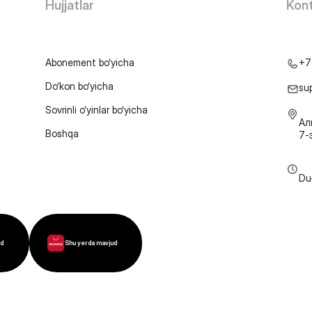
Hujjatlar
Kont
Abonement bo‘yicha
+7
Do‘kon bo‘yicha
su
Sovrinli o‘yinlar bo‘yicha
Ал
Boshqa
7-
Du
ud
Shu yerda mavjud