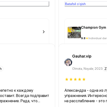
была еще в вечернее вр
Batafsil o‘qish
опрятно , спасибо.
Champion Gym 
9.8
Individual dar
Gauhar.vip
h
Olmota
,
Noyabr, 2023
Z
репетно к каждому
Александра - одна из 
оставит. Всегда подправит
упражнения. Интересно
пражнение. Рада, что
на расслабление - это 