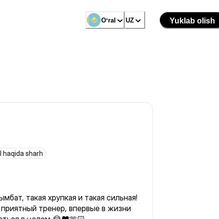
Oʻral
UZ
Yuklab olish
l haqida sharh
мбат, такая хрупкая и такая сильная!
 приятный тренер, впервые в жизни