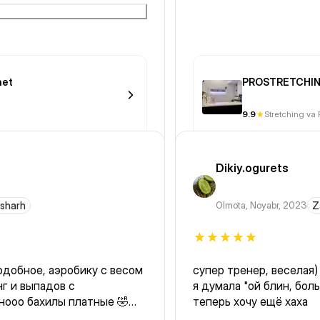
net
PROSTRETCHIN
9.9
Stretching va 
Dikiy.ogurets
 sharh
Olmota
,
Noyabr, 2023
Z
одобное, аэробику с весом
супер тренер, веселая)
г и выпадов с
я думала "ой блин, боль
нооо бахилы платные 🤣🤣
теперь хочу ещё хаха
ые полы , и вы обязаны