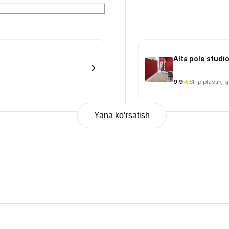
е запачкала пол
Alta pole studi
9.9
Strip plastik, 
Yana ko‘rsatish