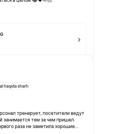
ться в целом 😂♥️🫶🏻
NG
al haqida sharh
ерсонал тренерует, посетители ведут
й занимается тем за чем пришел.
ахском и русском языках. Респект. Не