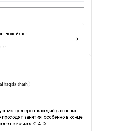
емя, но утром все свежо, чисто и
на Бокейхана
slar
al haqida sharh
лучших тренеров, каждый раз новые
 проходят занятия, особенно в конце
полет в космос☺️☺️☺️