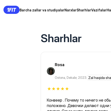
Barcha zallar va studiyalar
Narxlar
Sharhlar
Vazifalar
Ha
Sharhlar
Rosa
Ostona
,
Dekabr, 2023
Zal haqida sh
Конвеер . Почему то ничего не об
положено. Девочки делают одни 