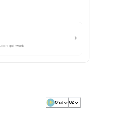
o
qutb raqsi, twerk
Oʻral
UZ