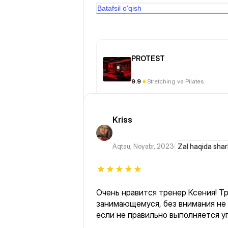
поэтому посещаю эту студию.
Batafsil o‘qish
PROTEST
9.9
Stretching va Pilates
Kriss
Aqtau
,
Noyabr, 2023
Zal haqida shar
Очень нравится тренер Ксения! Т
занимающемуся, без внимания не 
если не правильно выполняется у
нашла своего тренера!