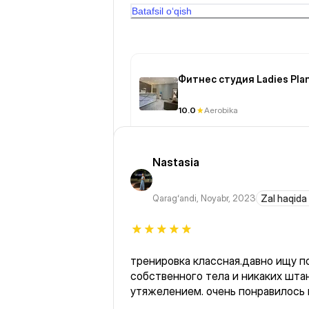
Batafsil o‘qish
Фитнес студия Ladies Pla
10.0
Aerobika
Nastasia
Qaragʻandi
,
Noyabr, 2023
Zal haqida
тренировка классная.давно ищу п
собственного тела и никаких штан
утяжелением. очень понравилось 
несерьёзно вообще это ваши чист