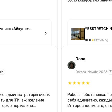
было комфортно занима
чника «Айкуне»
YESSTRETCHI
10.0
Stretching
Rosa
arh
Ostona
,
Noyabr, 2023
Z
рые администраторы очень
Рабочая обстановка. П
ь для 1Fit, аж желание
себя адекватно, кажды
оторые нормально
Интересное место, с первого раза не заметила хорошие
енеры сильные, опытные,
слова на стенах на каз