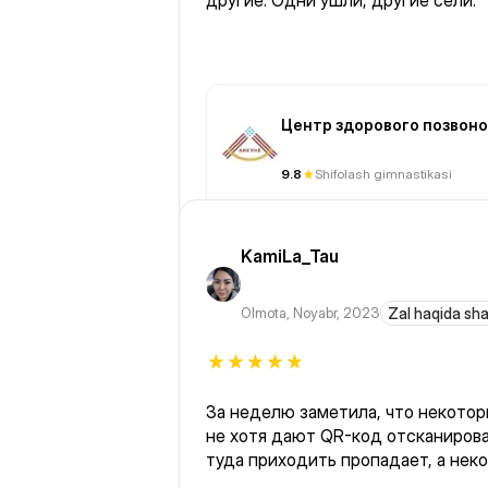
другие. Одни ушли, другие сели.
Центр здорового позвоно
(Мангилик Ел)
9.8
Shifolash gimnastikasi
KamiLa_Tau
Olmota
,
Noyabr, 2023
Zal haqida sh
За неделю заметила, что некото
не хотя дают QR-код отсканироват
туда приходить пропадает, а нек
дружелюбно приветствуют. Но тр