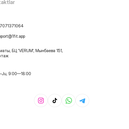
aktlar
7071371064
pport@1fit.app
маты, БЦ 'VERUM', Мынбаева 151,
этаж
–Ju, 9:00—18:00