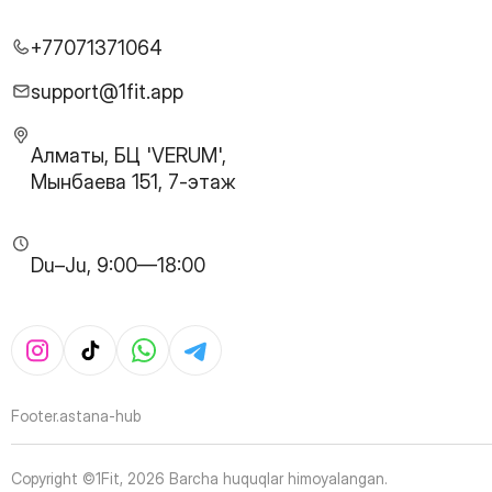
26
Page
27
Page
+77071371064
28
Page
29
Page
support@1fit.app
30
Page
31
Page
Алматы, БЦ 'VERUM',
32
Page
Мынбаева 151, 7-этаж
33
Page
34
Page
35
Page
Du–Ju, 9:00—18:00
36
Page
37
Page
38
Page
39
Page
40
Page
41
Page
Footer.astana-hub
42
Page
43
Page
Copyright ©1Fit,
2026
Barcha huquqlar himoyalangan
.
44
Page