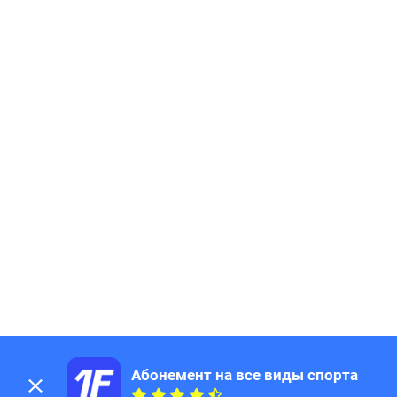
194
Page
195
Page
196
Page
197
Page
198
Page
199
Page
200
Page
201
Page
202
Page
203
Page
204
Page
205
Page
206
Page
207
Page
208
Page
209
Page
210
Page
211
Page
Абонемент на все виды спорта
212
Page