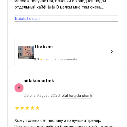
массаж получается, Бочонки с холодной водой -
отдельный кайф! 👍👍 В целом мне там очень
понравилось, спасибо за данную услугу!)
Batafsil o‘qish
The Баня
9.7
Hammom va saunalar
aidakumarbek
A
Ostona
,
Avgust, 2023
Zal haqida sharh
Хожу только к Вячеславу это лучший тренер.
Поставьте пожалуйста больше часов чтобы можно