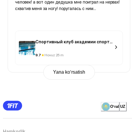
человек! а вот один дедушка мне поиграл на нервах!
схватив меня за ногу! поругалась с ним...
Спортивный клуб академии спорта
и туризма
9.7
Hovuz 25 m
Yana ko‘rsatish
Previous
Page
1
Page
2
Page
3
Page
Oʻral
UZ
4
Page
5
Page
6
Page
Hamkorlik