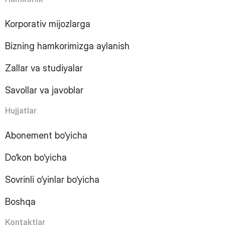
7
Page
8
Page
Korporativ mijozlarga
9
Page
10
Page
Bizning hamkorimizga aylanish
11
Page
12
Page
Zallar va studiyalar
13
Page
14
Page
Savollar va javoblar
15
Page
16
Page
Hujjatlar
17
Page
18
Page
Abonement bo‘yicha
19
Page
Do‘kon bo‘yicha
20
Page
21
Page
Sovrinli o‘yinlar bo‘yicha
22
Page
23
Page
Boshqa
24
Page
25
Page
Kontaktlar