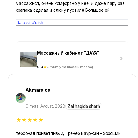
массажист, очень комфортно у неё. Я даже пару раз
храпака сделал и слюну пустил)) Большое ей
спасибо. Кабинет, картины/шторы/цветы мне пофиг,
Batafsil o‘qish
главное массаж огонь 🔥 Ну и после зала по 1фит 🙂
пятница день ног - это прям идеально.
Массажный кабинет "ДАУА"
9.0
Umumiy va klassik massaj
Akmaralda
Olmota
,
Avgust, 2023
Zal haqida sharh
персонал приветливый, Тренер Бауржан - хороший