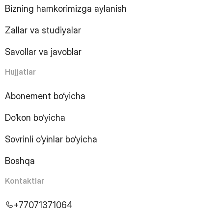
10
Page
Bizning hamkorimizga aylanish
11
Page
12
Page
Zallar va studiyalar
13
Page
14
Page
Savollar va javoblar
15
Page
16
Page
Hujjatlar
17
Page
18
Page
Abonement bo‘yicha
19
Page
Do‘kon bo‘yicha
20
Page
21
Page
Sovrinli o‘yinlar bo‘yicha
22
Page
23
Page
Boshqa
24
Page
25
Page
Kontaktlar
26
Page
27
Page
+77071371064
28
Page