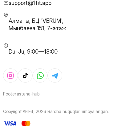
29
Page
support@1fit.app
30
Page
31
Page
Алматы, БЦ 'VERUM',
32
Page
Мынбаева 151, 7-этаж
33
Page
34
Page
35
Page
Du–Ju, 9:00—18:00
36
Page
37
Page
38
Page
39
Page
40
Page
41
Page
Footer.astana-hub
42
Page
43
Page
Copyright ©1Fit,
2026
Barcha huquqlar himoyalangan
.
44
Page
45
Page
46
Page
47
Page