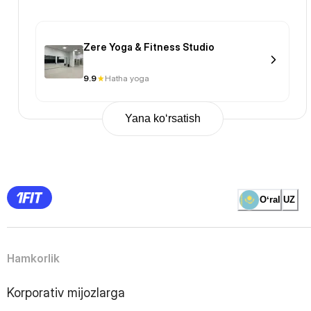
Zere Yoga & Fitness Studio
9.9
Hatha yoga
Yana ko‘rsatish
Previous
Page
1
Page
2
Page
3
Page
Oʻral
UZ
4
Page
5
Page
6
Page
Hamkorlik
7
Page
8
Page
Korporativ mijozlarga
9
Page