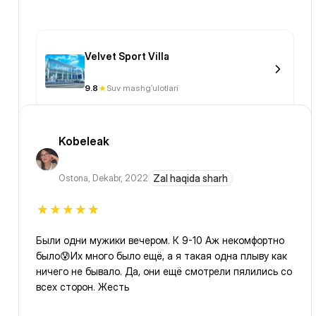
Velvet Sport Villa
9.8
Suv mashg’ulotlari
Kobeleak
Ostona
,
Dekabr, 2022
Zal haqida sharh
Были одни мужики вечером. К 9-10 Аж некомфортно
было😰Их много было ещё, а я такая одна плыву как
ничего не бывало. Да, они ещё смотрели пялились со
всех сторон. Жесть