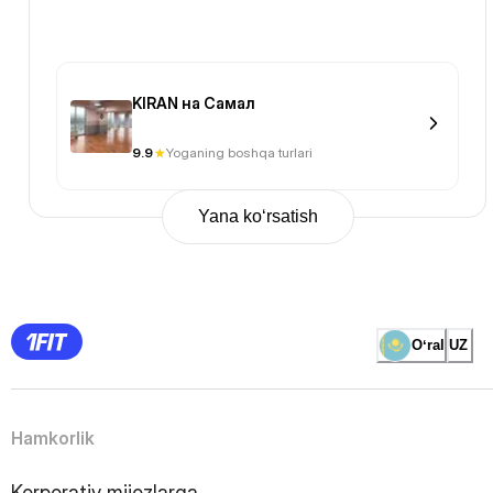
KIRAN на Самал
9.9
Yoganing boshqa turlari
Yana ko‘rsatish
Previous
Page
1
Page
2
Page
3
Page
Oʻral
UZ
4
Page
5
Page
6
Page
Hamkorlik
7
Page
8
Page
Korporativ mijozlarga