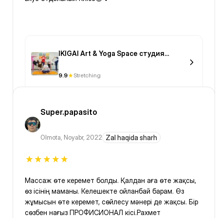
IKIGAI Art & Yoga Space студия
творчества и йоги
9.9
Stretching
Super.papasito
Olmota
,
Noyabr, 2022
Zal haqida sharh
Массаж өте керемет болды. Қалдан аға өте жақсы,
өз ісінің маманы. Келешекте ойланбай барам. Өз
жұмысын өте керемет, сөйлесу мәнері де жақсы. Бір
сөзбен нағыз ПРОФИСИОНАЛ кісі.Рахмет