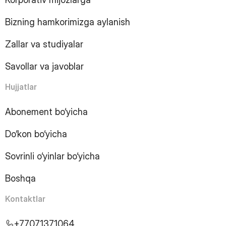
9
Page
10
Page
Bizning hamkorimizga aylanish
11
Page
12
Page
Zallar va studiyalar
13
Page
14
Page
Savollar va javoblar
15
Page
16
Page
Hujjatlar
17
Page
18
Page
Abonement bo‘yicha
19
Page
Do‘kon bo‘yicha
20
Page
21
Page
Sovrinli o‘yinlar bo‘yicha
22
Page
23
Page
Boshqa
24
Page
25
Page
Kontaktlar
26
Page
27
Page
+77071371064