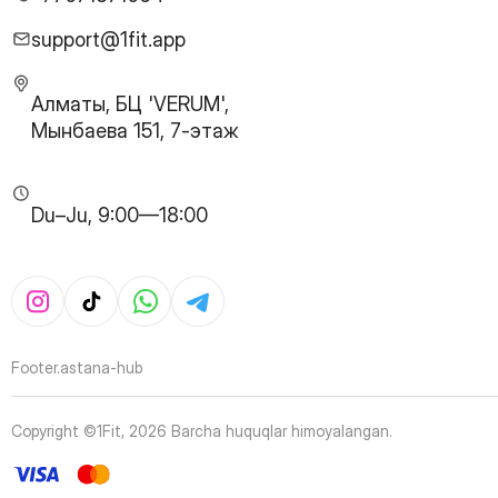
28
Page
29
Page
support@1fit.app
30
Page
31
Page
Алматы, БЦ 'VERUM',
32
Page
Мынбаева 151, 7-этаж
33
Page
34
Page
35
Page
Du–Ju, 9:00—18:00
36
Page
37
Page
38
Page
39
Page
40
Page
41
Page
Footer.astana-hub
42
Page
43
Page
Copyright ©1Fit,
2026
Barcha huquqlar himoyalangan
.
44
Page
45
Page
46
Page