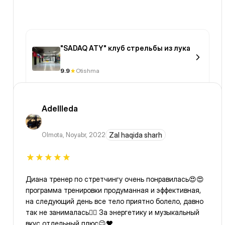
"SADAQ ATY" клуб стрельбы из лука
9.9
Otishma
Adellleda
Olmota
,
Noyabr, 2022
Zal haqida sharh
Диана тренер по стретчингу очень понравилась😍😍
программа тренировки продуманная и эффективная,
на следующий день все тело приятно болело, давно
так не занималась👍🏽 За энергетику и музыкальный
вкус отдельный плюс😉♥️