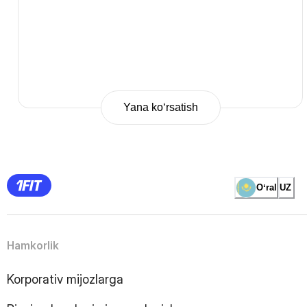
Yana ko‘rsatish
Previous
Page
1
Page
2
Page
3
Page
Oʻral
UZ
4
Page
5
Page
6
Page
Hamkorlik
7
Page
8
Page
Korporativ mijozlarga
9
Page
10
Page