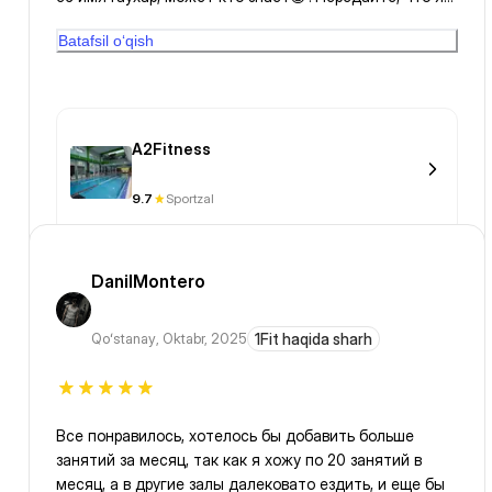
💚💙 барады, pleassssseee, ❤️🩷🧡😃🥰Жәйнә апай😃💛
её ищу, каждый день хожу в надежде😊...
💚🩷, шансы, 😃 вы сможете сделать, лучшее,
Batafsil o‘qish
возможности море🏝😃, сізде әрдайым дұрыс шешім,
решение табылады, ақылыңызға сүйенеміз, зтінеміз🥰
😃😃😃🩷💚💚😚💫💫🩷💚💛 котёнок Баунти,
коричневый, белый, ушками белый, для чаши самое
A2Fitness
то, когда 😃😚😚меня не будет🥰, с вами всагда,
всегда и везде, оберегает, чеширский , тихий, тихий,
9.7
Sportzal
ум есть😃🤎🧡🤍 тигровыми глазками, INSTAGRAM😃
😃💜💚💛💙🩷-те, әркім баруыр басып, сүйкімді,
ұйықтайды, жаттайды😃😃🩷💙💛💚💜🩷🧡🥰☀️🥰😍💛💛
DanilMontero
😘😘🥰☀️😍😍☀️💛☀️☀️💛💛☀️☀️🐬🪸🐠
Qoʻstanay
,
Oktabr, 2025
1Fit haqida sharh
Все понравилось, хотелось бы добавить больше
занятий за месяц, так как я хожу по 20 занятий в
месяц, а в другие залы далековато ездить, и еще бы