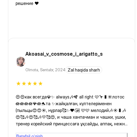
решение ❤️
Akoasai_v_cosmose_i_arigatto_s
Olmota
,
Sentabr, 2024
Zal haqida sharh
😍😍как всегда💎✨️ always🎶🪇 all right 🩷🦩🐛☀️лотос
🪷🪷🪷🪷🪸🪷🐬та ✨️жайқалған, күлтелеріменен
(пыльцы😍😍☀️, нұрлар🥰✨️❤️😘) 🩷🩷 мелодий🎶☀️🐛🎶
😍🥰🎶😍🥰🎶💛🥰😍, и чаша ханпачман и чашки, ушки,
тренер корейский принцессаға ұқсайды, аппақ, нежна
и аккуратна, үміттендіреді, инеліктей, и инабатты,
Batafsil o‘qish