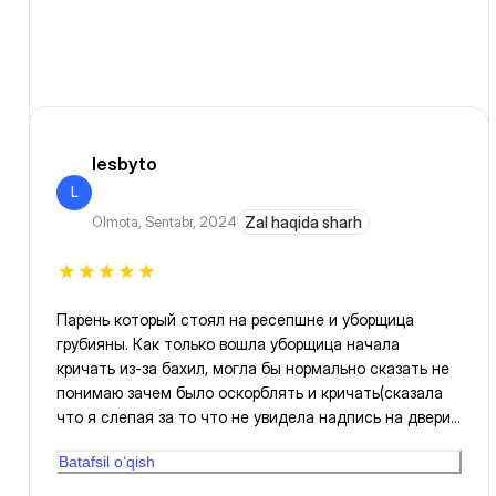
lesbyto
L
Olmota
,
Sentabr, 2024
Zal haqida sharh
Парень который стоял на ресепшне и уборщица
грубияны. Как только вошла уборщица начала
кричать из-за бахил, могла бы нормально сказать не
понимаю зачем было оскорблять и кричать(сказала
что я слепая за то что не увидела надпись на двери),
всё настроение испортили. Парень вообще стоял
Batafsil o‘qish
важным лицом, ждала пока он прекратит общение и
посмотрит на меня, потом еле как впустил. Не