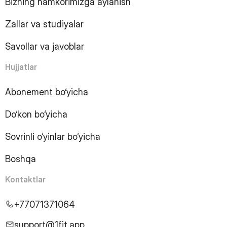
Bizning hamkorimizga aylanish
11
Page
12
Page
Zallar va studiyalar
13
Page
14
Page
Savollar va javoblar
15
Page
16
Page
Hujjatlar
17
Page
18
Page
Abonement bo‘yicha
19
Page
Do‘kon bo‘yicha
20
Page
21
Page
Sovrinli o‘yinlar bo‘yicha
22
Page
23
Page
Boshqa
24
Page
25
Page
Kontaktlar
26
Page
27
Page
+77071371064
28
Page
29
Page
support@1fit.app