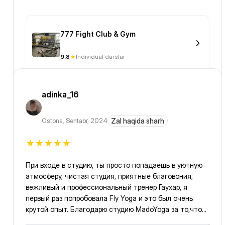
портьте настроение людям, если у вас оно плохое.
777 Fight Club & Gym
9.8
Individual darslar
adinka_16
Ostona
,
Sentabr, 2024
Zal haqida sharh
При входе в студию, ты просто попадаешь в уютную
атмосферу, чистая студия, приятные благовония,
вежливый и профессиональный тренер Гаухар, я
первый раз попробовала Fly Yoga и это был очень
крутой опыт. Благодарю студию MadoYoga за то,что
делаете людей счастливее)