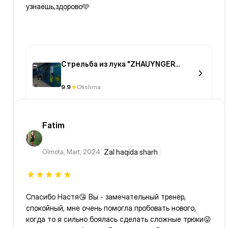
узнаёшь,здорово🩵
Стрельба из лука "ZHAUYNGER
ARCHERY"
9.9
Otishma
Fatim
Olmota
,
Mart, 2024
Zal haqida sharh
Спасибо Настя😘 Вы - замечательный тренер,
спокойный, мне очень помогла пробовать нового,
когда то я сильно боялась сделать сложные трюки😜