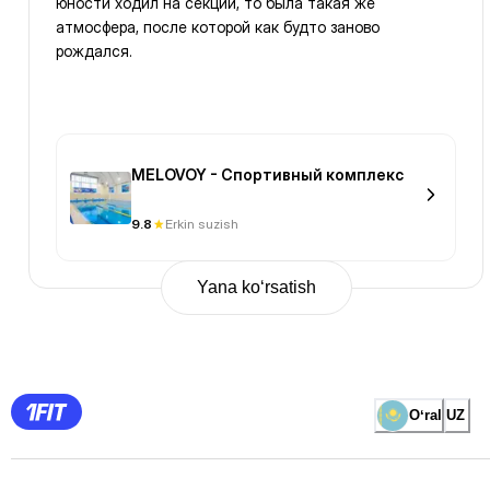
юности ходил на секции, то была такая же
атмосфера, после которой как будто заново
рождался.
MELOVOY - Спортивный комплекс
9.8
Erkin suzish
Yana ko‘rsatish
Previous
Page
1
Page
2
Page
3
Page
Oʻral
UZ
4
Page
5
Page
6
Page