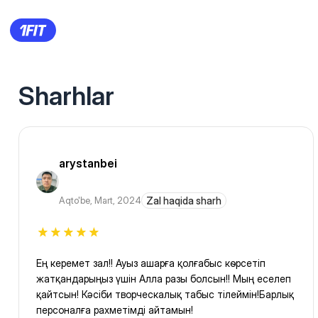
Sharhlar
arystanbei
Aqto'be
,
Mart, 2024
Zal haqida sharh
Ең керемет зал!! Ауыз ашарға қолғабыс көрсетіп
жатқандарыңыз үшін Алла разы болсын!! Мың еселеп
қайтсын! Кәсіби творческалық табыс тілеймін!Барлық
персоналға рахметімді айтамын!