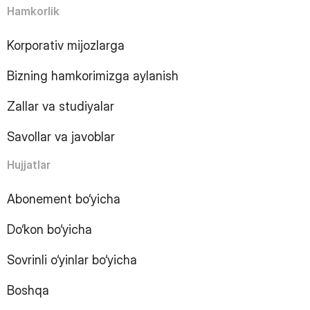
Hamkorlik
7
Page
8
Page
Korporativ mijozlarga
9
Page
10
Page
Bizning hamkorimizga aylanish
11
Page
12
Page
Zallar va studiyalar
13
Page
14
Page
Savollar va javoblar
15
Page
16
Page
Hujjatlar
17
Page
18
Page
Abonement bo‘yicha
19
Page
Do‘kon bo‘yicha
20
Page
21
Page
Sovrinli o‘yinlar bo‘yicha
22
Page
23
Page
Boshqa
24
Page