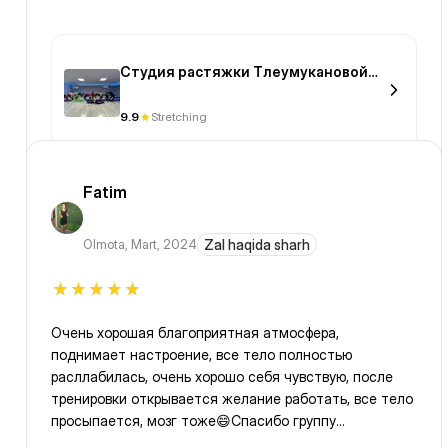
Студия растяжки Тлеумукановой
Гульнары (TG)
9.9
Stretching
Fatim
Olmota
,
Mart, 2024
Zal haqida sharh
Очень хорошая благоприятная атмосфера,
поднимает настроение, все тело полностью
расллабилась, очень хорошо себя чувствую, после
тренировки открывается желание работать, все тело
просыпается, мозг тоже😄Спасибо группу
Stretching_Almaty👍🥰 Вы - самый лучший в