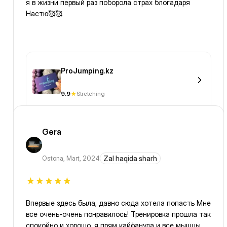
я в жизни первый раз поборола страх блогадаря
Настю🥰🥰
ProJumping.kz
9.9
Stretching
Gera
Ostona
,
Mart, 2024
Zal haqida sharh
Впервые здесь была, давно сюда хотела попасть Мне
все очень-очень понравилось! Тренировка прошла так
спокойно и хорошо, я прям кайфанула и все мышцы