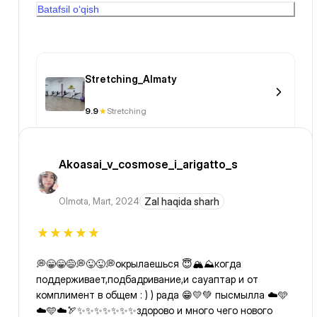
Batafsil o‘qish
Казахстане
Stretching_Almaty
9.9
Stretching
Akoasai_v_cosmose_i_arigatto_s
Olmota
,
Mart, 2024
Zal haqida sharh
💭😁😁😅💭😜😜💭окрылаешься 😇🏔⛰️когда
поддерживает,подбадривание,и сауаптар и от
комплимент в общем : ) ) рада 😁💛💚 пысмылла ☁️🩵
☁️🩵☁️🏹✨️✨️✨️✨️✨️✨️✨️здорово и много чего нового