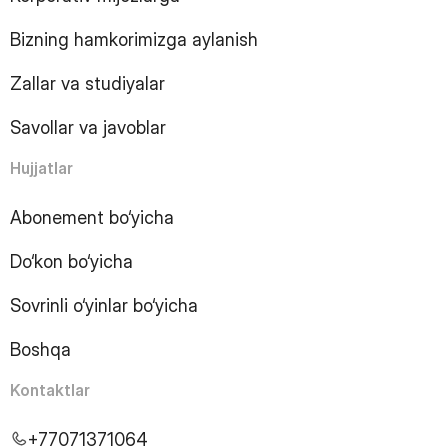
10
Page
Bizning hamkorimizga aylanish
11
Page
12
Page
Zallar va studiyalar
13
Page
14
Page
Savollar va javoblar
15
Page
16
Page
Hujjatlar
17
Page
18
Page
Abonement bo‘yicha
19
Page
Do‘kon bo‘yicha
20
Page
21
Page
Sovrinli o‘yinlar bo‘yicha
22
Page
23
Page
Boshqa
24
Page
25
Page
Kontaktlar
26
Page
27
Page
+77071371064