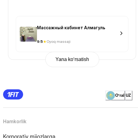
Массажный кабинет Алмагуль
9.5
Oyoq massaji
Yana ko‘rsatish
Previous
Page
1
Page
2
Page
3
Page
Oʻral
UZ
4
Page
5
Page
6
Page
Hamkorlik
7
Page
8
Page
Korporativ mijozlarga
9
Page