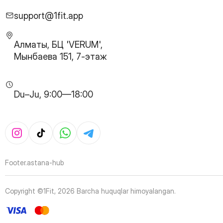
28
Page
29
Page
support@1fit.app
30
Page
31
Page
Алматы, БЦ 'VERUM',
32
Page
Мынбаева 151, 7-этаж
33
Page
34
Page
35
Page
Du–Ju, 9:00—18:00
36
Page
37
Page
38
Page
39
Page
40
Page
41
Page
Footer.astana-hub
42
Page
43
Page
Copyright ©1Fit,
2026
Barcha huquqlar himoyalangan
.
44
Page
45
Page
46
Page