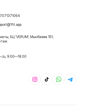
7071371064
pport@1fit.app
маты, БЦ 'VERUM', Мынбаева 151,
этаж
–Ju, 9:00—18:00