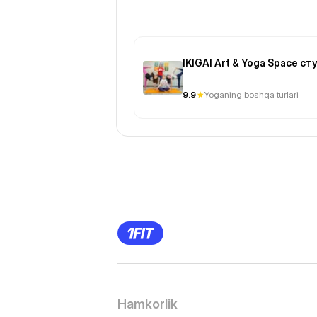
IKIGAI Art & Yoga Space с
9.9
Yoganing boshqa turlari
Previous
Page
1
Page
2
Page
3
Page
4
Page
5
Page
6
Page
7
Page
8
Hamkorlik
Page