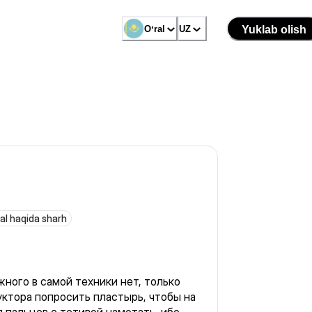
Oʻral
UZ
Yuklab olish
al haqida sharh
жного в самой техники нет, только
уктора попросить пластырь, чтобы на