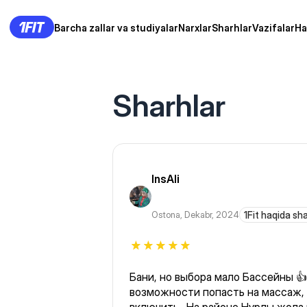
Barcha zallar va studiyalar
Narxlar
Sharhlar
Vazifalar
Ha
Sharhlar
InsAli
Ostona
,
Dekabr, 2024
1Fit haqida sh
Бани, но выбора мало Бассейны 
возможности попасть на массаж, особенн фейсмассаж бы