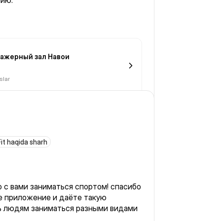
нию.
ажерный зал Навои
slar
Fit haqida sharh
о с вами заниматься спортом! спасибо
е приложение и даёте такую
 людям заниматься разными видами