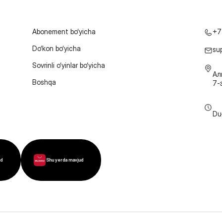
Abonement bo‘yicha
+7
Do‘kon bo‘yicha
su
Sovrinli o‘yinlar bo‘yicha
Ал
Boshqa
7-
Du
ud
Shu yerda mavjud