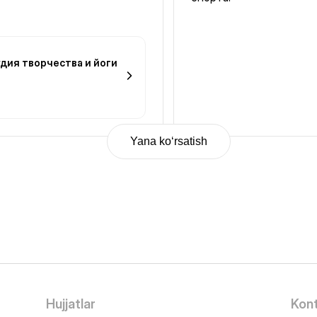
тудия творчества и йоги
Yana ko‘rsatish
Hujjatlar
Kont