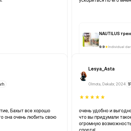
.
ускориться по его мне
NAUTILUS трен
9.9
Individual dar
Lesya_Asta
arh
Olmota
,
Dekabr, 2024
1
ятие, Бахыт все хорошо
очень удобно и выгодн
то она очень любить свою
что вы придумали тако
огромную возможность
спорта!