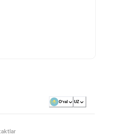
Oʻral
UZ
aktlar