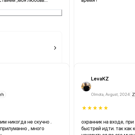
ствием ,моя любовь
время !
ла этот просто любовь моя
LevaKZ
rh
Olmota
,
Avgust, 2024
Z
охранник на входе, при
 прилуманно , много
быстрей идти. так как 