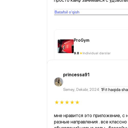
просто кайф занимайся с удоволь
обожаю этот зал в разных побыва
)))
Batafsil o‘qish
ProGym
9.8
Individual darslar
princessa91
Semey
,
Dekabr, 2024
1Fit haqida sha
мне нравится это приложение, с ним никогда не скучно .
разные направления . все классно