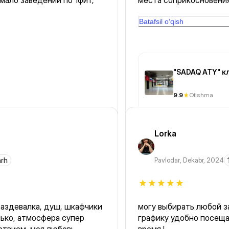
мало заведении по 1фит,
места соприкосновения
если ты стреляешь впер
мозоли. В целом, всё п
Batafsil o‘qish
постреляли с супругой 
"SADAQ ATY" к
9.9
Otishma
Lorka
arh
Pavlodar
,
Dekabr, 2024
аздевалка, душ, шкафчики
могу выбирать любой за
лько, атмосфера супер
графику удобно посеща