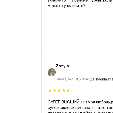
включить . На районе Нурлы жола 
можете увеличить?!
Zozyla
Olmota
,
Avgust, 2024
Zal haqida sh
СУПЕР ВЫСШИЙ зал моя любовь,р
супер ,рюкзак вмешается и не то