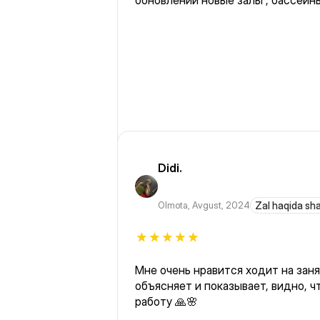
обновлений новые залы , бассейны
Didi.
Olmota
,
Avgust, 2024
Zal haqida sh
Мне очень нравится ходит на зан
объясняет и показывает, видно, ч
работу 🙏🌸