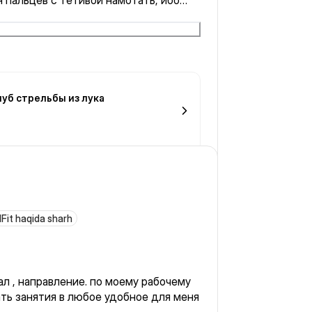
 пальцев с тетивой намотать, ибо
вые, то будь готов без этого будут
онравилось, приятная атмосфера,
на ура.
луб стрельбы из лука
1Fit haqida sharh
л , направление. по моему рабочему
ть занятия в любое удобное для меня