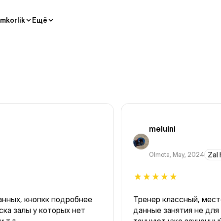
mkorlik
Ещё
meluini
Olmota
,
May, 2024
Zal 
анных, кнопкк подробнее
Тренер классный, место
ска залы у которых нет
данные занятия не для