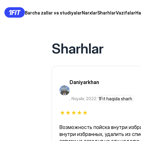
Barcha zallar va studiyalar
Narxlar
Sharhlar
Vazifalar
Ha
Sharhlar
Daniyarkhan
,
Noyabr, 2022
1Fit haqida sharh
Возможность пойска внутри избр
внутри избранных, удалить из спи