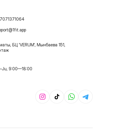
7071371064
pport@1fit.app
маты, БЦ 'VERUM', Мынбаева 151,
этаж
–Ju, 9:00—18:00