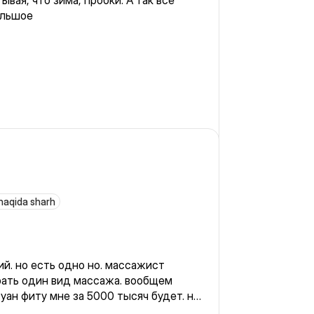
ывая, что зима, пробки. А так всё
ольшое
haqida sharh
й. но есть одно но. массажист
брать один вид массажа. вообщем
уан фиту мне за 5000 тысяч будет. но
мы друг друга не до поняли. в итоге