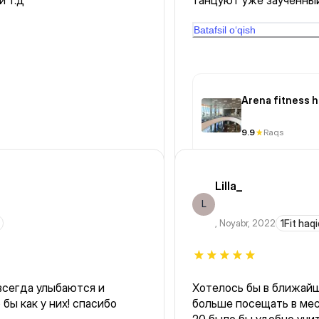
и т.д
танцуют уже заученный
кто идет впервые, буд
Batafsil o‘qish
Arena fitness 
9.9
Raqs
Lilla_
L
,
Noyabr, 2022
1Fit haq
всегда улыбаются и
Хотелось бы в ближай
 бы как у них! спасибо
больше посещать в мес