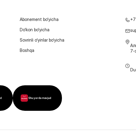
Abonement bo‘yicha
+7
Do‘kon bo‘yicha
su
Sovrinli o‘yinlar bo‘yicha
Ал
Boshqa
7-
Du
ud
Shu yerda mavjud