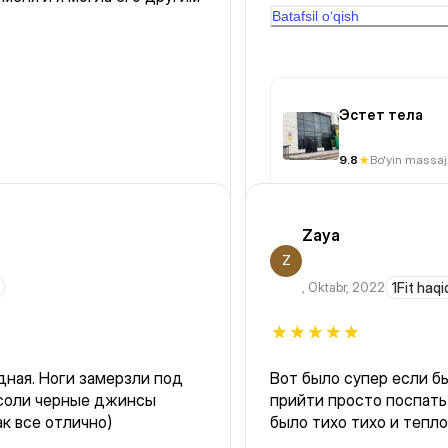
сверх уан фита оказало
Batafsil o‘qish
как у нее массаж на сп
доплатить. оказываетс
меня столько денег не 
ситуация была не ловко
Эстет тела
9.8
Bo'yin massaj
Zaya
Z
,
Oktabr, 2022
1Fit haq
дная. Ноги замерзли под
Вот было супер если б
в соли черные джинсы
прийти просто поспать
ак все отлично)
было тихо тихо и тепл