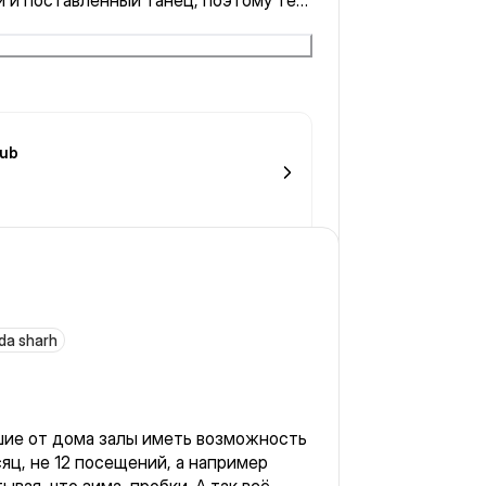
 и поставленный танец, поэтому тем
ет не комфортно.
hub
ida sharh
шие от дома залы иметь возможность
яц, не 12 посещений, а например