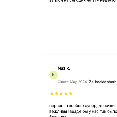
записи на сегодня на эту неделю 
Nazik.
N
Olmota
,
May, 2024
Zal haqida sharh
персонал вообще супер, девочки 
вежливы ! везде бы у нас так было