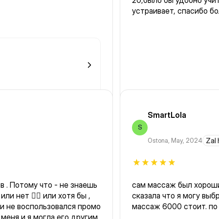
20,было бы удобно учит
устраивает, спасибо б
SmartLola
S
Ostona
,
May, 2024
Zal 
ешь
сам массаж был хороши
и нет 🤷‍♀️ или хотя бы ,
сказала что я могу вы
 и не воспользовался промо
массаж 6000 стоит. по 
 меня и я могла его другим
можно на обе область. 