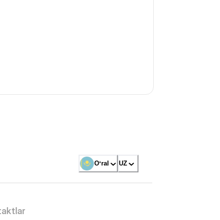
Oʻral
UZ
aktlar