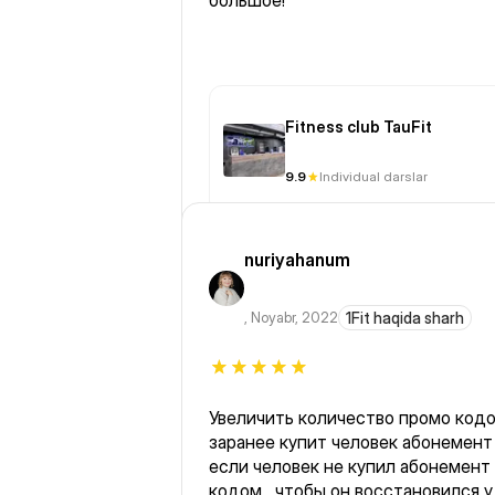
большое!
Fitness club TauFit
9.9
Individual darslar
nuriyahanum
,
Noyabr, 2022
1Fit haqida sharh
Увеличить количество промо кодов . Потому что - не зна
заранее купит человек абонемент ил
если человек не купил абонемент
кодом , чтобы он восстановился у