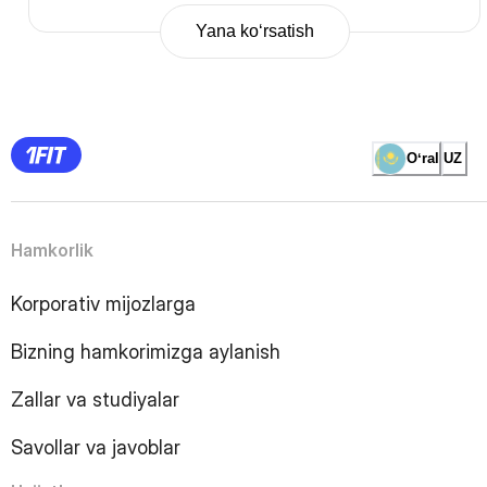
Yana ko‘rsatish
Previous
Page
1
Page
2
Page
3
Page
Oʻral
UZ
4
Page
5
Page
6
Page
Hamkorlik
7
Page
8
Page
Korporativ mijozlarga
9
Page
10
Page
Bizning hamkorimizga aylanish
11
Page
12
Page
Zallar va studiyalar
13
Page
14
Page
Savollar va javoblar
15
Page