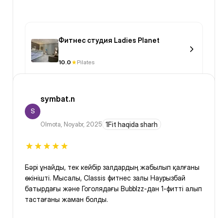
Фитнес студия Ladies Planet
10.0
Pilates
symbat.n
S
Olmota
,
Noyabr, 2025
1Fit haqida sharh
Бәрі ұнайды, тек кейбір залдардың жабылып қалғаны
өкінішті. Мысалы, Classis фитнес залы Наурызбай
батырдағы және Гоголядағы Bubblzz-дан 1-фитті алып
тастағаны жаман болды.