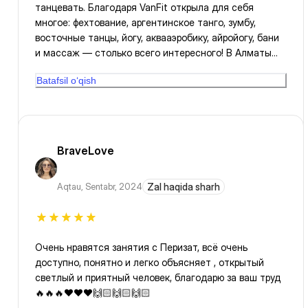
танцевать. Благодаря VanFit открыла для себя
многое: фехтование, аргентинское танго, зумбу,
восточные танцы, йогу, аквааэробику, айройогу, бани
и массаж — столько всего интересного! В Алматы
посетила много залов, о которых раньше даже не
Batafsil o‘qish
знала. Часто рекомендую VanFit своим знакомым —
здесь действительно можно развиваться и получать
удовольствие от тренировок!
BraveLove
Aqtau
,
Sentabr, 2024
Zal haqida sharh
Очень нравятся занятия с Перизат, всё очень
доступно, понятно и легко объясняет , открытый
светлый и приятный человек, благодарю за ваш труд
🔥🔥🔥❤️❤️❤️🙌🏻🙌🏻🙌🏻