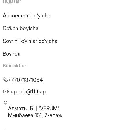
16
Page
Hujjatlar
17
Page
18
Page
Abonement bo‘yicha
19
Page
Do‘kon bo‘yicha
20
Page
21
Page
Sovrinli o‘yinlar bo‘yicha
22
Page
23
Page
Boshqa
24
Page
25
Page
Kontaktlar
26
Page
27
Page
+77071371064
28
Page
29
Page
support@1fit.app
30
Page
31
Page
Алматы, БЦ 'VERUM',
32
Page
Мынбаева 151, 7-этаж
33
Page
34
Page