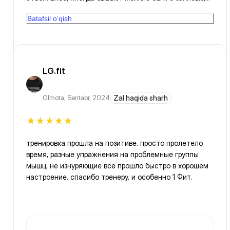
но поддержка быстро реагирует. Подписка
Batafsil o‘qish
полностью оправдывает себя, особенно если
тренируешься регулярно. Отличный вариант для тех,
кто любит разнообразие и не хочет скучать на
тренировках.
LG.fit
Olmota
,
Sentabr, 2024
Zal haqida sharh
тренировка прошла на позитиве. просто пролетело
время, разные упражнения на проблемные группы
мышц, не изнуряющие всё прошло быстро в хорошем
настроение. спасибо тренеру. и особенно 1 Фит.