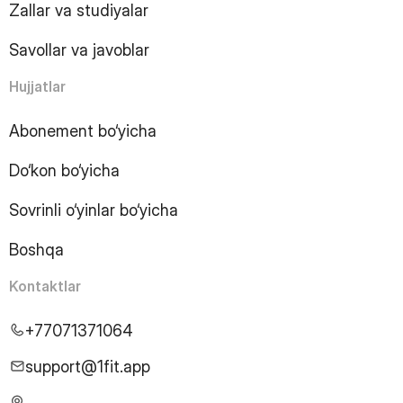
Zallar va studiyalar
13
Page
14
Page
Savollar va javoblar
15
Page
16
Page
Hujjatlar
17
Page
18
Page
Abonement bo‘yicha
19
Page
Do‘kon bo‘yicha
20
Page
21
Page
Sovrinli o‘yinlar bo‘yicha
22
Page
23
Page
Boshqa
24
Page
25
Page
Kontaktlar
26
Page
27
Page
+77071371064
28
Page
29
Page
support@1fit.app
30
Page