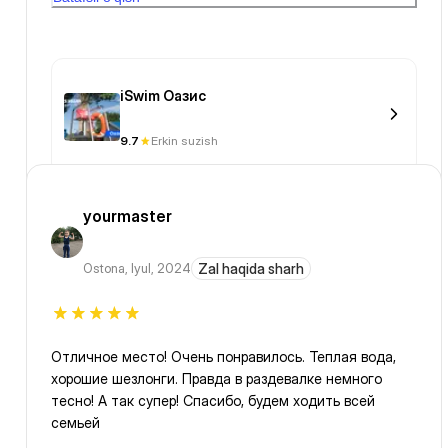
мы не плавцы, мы же отдыхаем пока плаваем
iSwim Оазис
9.7
Erkin suzish
yourmaster
Ostona
,
Iyul, 2024
Zal haqida sharh
Отличное место! Очень понравилось. Теплая вода,
хорошие шезлонги. Правда в раздевалке немного
тесно! А так супер! Спасибо, будем ходить всей
семьей