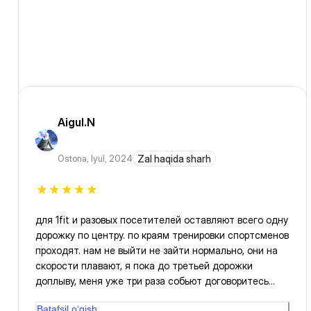
Aigul.N
Ostona
,
Iyul, 2024
Zal haqida sharh
для 1fit и разовых посетителей оставляют всего одну
дорожку по центру. по краям тренировки спортсменов
проходят. нам не выйти не зайти нормально, они на
скорости плавают, я пока до третьей дорожки
доплыву, меня уже три раза собьют договоритесь
пожалуйста о крайней дорожке. нам нужен бортик,
Batafsil o‘qish