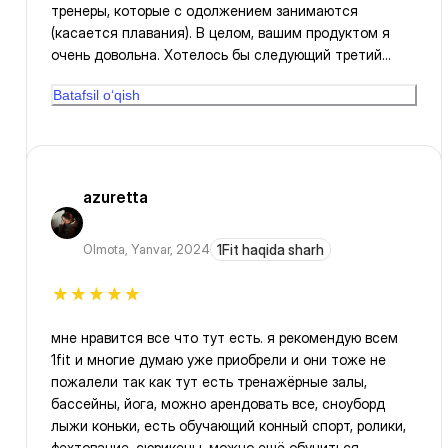
тренеры, которые с одолжением занимаются
(касается плавания). В целом, вашим продуктом я
очень довольна. Хотелось бы следующий третий
абонемент купить по хорошей цене.
Batafsil o‘qish
azuretta
Olmota
,
Yanvar, 2024
1Fit haqida sharh
мне нравится все что тут есть. я рекомендую всем
1fit и многие думаю уже приобрели и они тоже не
пожалели так как тут есть тренажёрные залы,
бассейны, йога, можно арендовать все, сноуборд
лыжи коньки, есть обучающий конный спорт, ролики,
фехтование, сюрикены, можно ещё обучиться