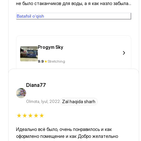
не было стаканчиков для воды, а я как назло забыла
свою бутылку дома. Надеюсь это временное явление,
Batafsil o‘qish
потому что в фитнеслубе, раз уж есть вода в
кулере,то должна быть возможность ее пить
Progym Sky
9.9
Stretching
Diana77
Olmota
,
Iyul, 2022
Zal haqida sharh
Идеально всё было, очень понравилось и как
оформлено помещение и как Добро желательно