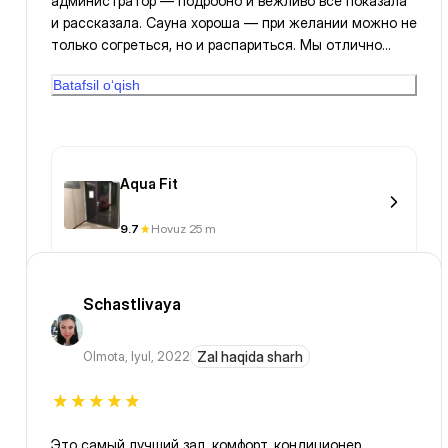
администратор — подробно и вежливо все показала
и рассказала. Сауна хороша — при желании можно не
только согреться, но и распариться. Мы отлично
провели время в этом бассейне.
Batafsil o‘qish
Aqua Fit
9.7
Hovuz 25 m
Schastlivaya
Olmota
,
Iyul, 2022
Zal haqida sharh
Это самый лучший зал, комфорт, кондиционер