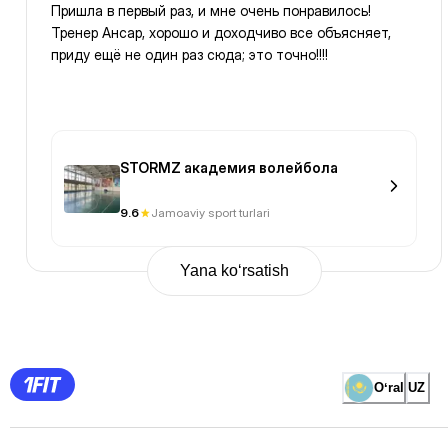
Пришла в первый раз, и мне очень понравилось!
Тренер Ансар, хорошо и доходчиво все объясняет,
приду ещё не один раз сюда; это точно!!!!
STORMZ академия волейбола
9.6
Jamoaviy sport turlari
Yana ko‘rsatish
Previous
Page
1
Page
2
Page
3
Page
Oʻral
UZ
4
Page
5
Page