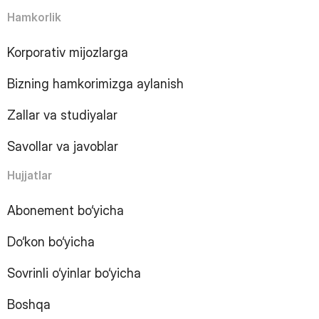
6
Page
Hamkorlik
7
Page
8
Page
Korporativ mijozlarga
9
Page
10
Page
Bizning hamkorimizga aylanish
11
Page
12
Page
Zallar va studiyalar
13
Page
14
Page
Savollar va javoblar
15
Page
16
Page
Hujjatlar
17
Page
18
Page
Abonement bo‘yicha
19
Page
Do‘kon bo‘yicha
20
Page
21
Page
Sovrinli o‘yinlar bo‘yicha
22
Page
23
Page
Boshqa
24
Page