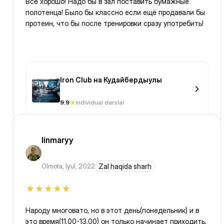
Всё хорошо! Надо бы в зал поставить бумажные
полотенца! Было бы классно если ещё продавали бы
протеин, что бы после тренировки сразу употребить!
Iron Club на Кудайбердыулы
9.9
Individual darslar
linmaryy
Olmota
,
Iyul, 2022
Zal haqida sharh
Народу многовато, но в этот день(понедельник) и в
это время(11.00-13.00) он только начинает приходить,