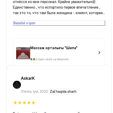
отнёсся ко мне персонал. Крайне уважительно))
Единственно , что испортило первое впечатление ,
так это то, что там была женщина - клиент, которая
вела себя странно, крайне неадакватно....... было
Batafsil o‘qish
видно, что пришла просто поругаться , вот ничем ей
не угодишь ....так ВСЁ ОЧЕНЬ ДАЖЕ ПОНРАВИЛОСЬ.
Спасибо огромное
Массаж орталығы "Шипа"
9.6
Dam olish va tiklanish
AskarK
Ostona
,
Iyul, 2022
Zal haqida sharh