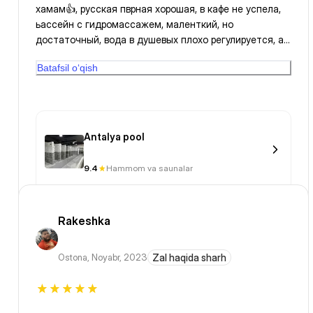
хамам👍, русская пврная хорошая, в кафе не успела,
ьассейн с гидромассажем, маленткий, но
достаточный, вода в душевых плохо регулируется, а
так клевое место
Batafsil o‘qish
Antalya pool
9.4
Hammom va saunalar
Rakeshka
Ostona
,
Noyabr, 2023
Zal haqida sharh