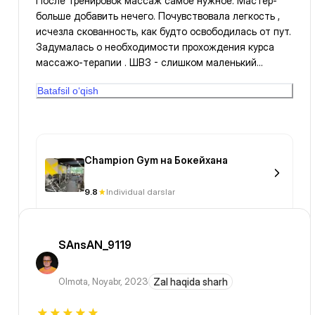
После тренировок массаж самое нужное. Мастер-
больше добавить нечего. Почувствовала легкость ,
исчезла скованность, как будто освободилась от пут.
Задумалась о необходимости прохождения курса
массажо-терапии . ШВЗ - слишком маленький
участок, хотелось бы проработать всю спину.
Batafsil o‘qish
Champion Gym на Бокейхана
9.8
Individual darslar
SAnsAN_9119
Olmota
,
Noyabr, 2023
Zal haqida sharh