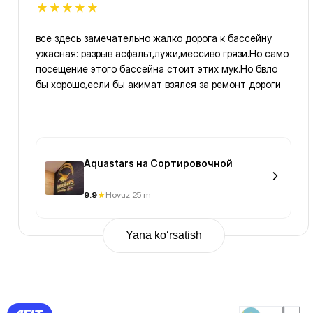
все здесь замечательно жалко дорога к бассейну
ужасная: разрыв асфальт,лужи,мессиво грязи.Но само
посещение этого бассейна стоит этих мук.Но бвло
бы хорошо,если бы акимат взялся за ремонт дороги
Aquastars на Сортировочной
9.9
Hovuz 25 m
Yana ko‘rsatish
Previous
Page
1
Page
2
Page
3
Page