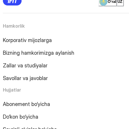
Oʻral
UZ
4
Page
5
Page
6
Page
Hamkorlik
7
Page
8
Page
Korporativ mijozlarga
9
Page
10
Page
Bizning hamkorimizga aylanish
11
Page
12
Page
Zallar va studiyalar
13
Page
14
Page
Savollar va javoblar
15
Page
16
Page
Hujjatlar
17
Page
18
Page
Abonement bo‘yicha
19
Page
Do‘kon bo‘yicha
20
Page
21
Page