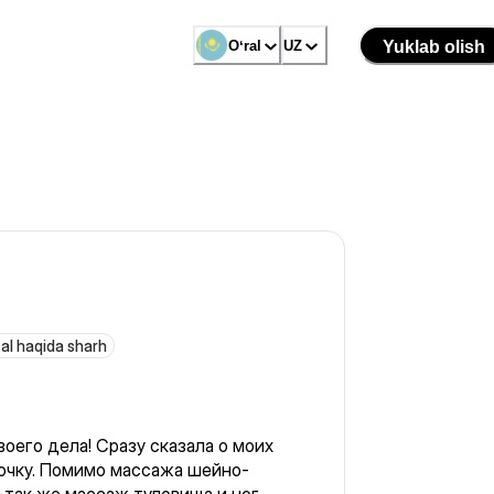
Oʻral
UZ
Yuklab olish
al haqida sharh
оего дела! Сразу сказала о моих
точку. Помимо массажа шейно-