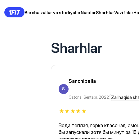
Barcha zallar va studiyalar
Narxlar
Sharhlar
Vazifalar
Ha
Sharhlar
Sanchibella
S
Ostona
,
Sentabr, 2022
Zal haqida sh
Вода теплая, горка классная, эм
бы запускали зотя бы минут за 15 