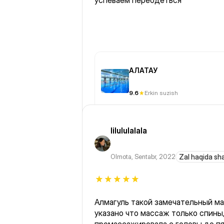
успеваем переодеться
АЛАТАУ
9.6
Erkin suzish
lilululalala
Olmota
,
Sentabr, 2022
Zal haqida sh
Алмагуль такой замечательный ма
указано что массаж только спины,