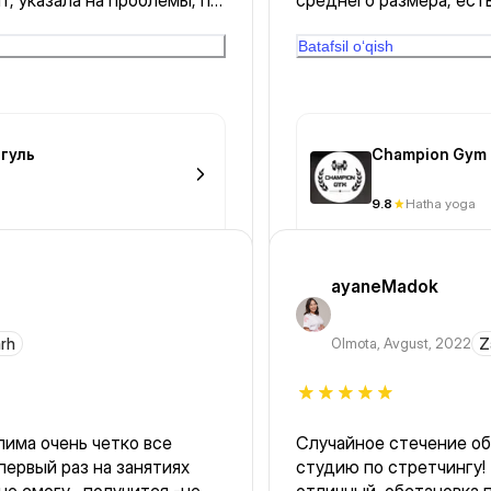
, указала на проблемы, по
среднего размера, есть
 о болезнях, которые я
воспользовалась потом
нал, чувствуешь доверие к
тренажёрной зоне хоро
Batafsil o‘qish
о в итоге хочу пройти у
других тренажеров На 
девушка, показала где
гуль
Champion Gym
9.8
Hatha yoga
ayaneMadok
arh
Olmota
,
Avgust, 2022
Z
лима очень четко все
Случайное стечение об
 первый раз на занятиях
студию по стретчингу!