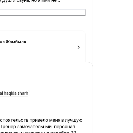
 душ и сауна, но я ими не
у что торопилась Видела в
шие беговые дорожки и пару тройку
регистратуре очень вежливая
 раздевалка
 на Жамбыла
al haqida sharh
стоятельств привело меня в лучшую
 Тренер замечательный, персонал