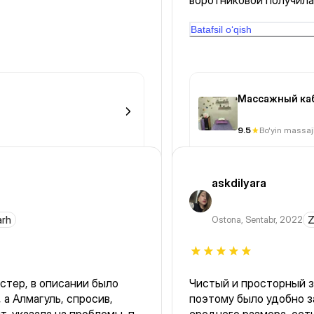
воротниковой получила
Чувствую облегчение ☺
Batafsil o‘qish
Массажный ка
9.5
Bo'yin massaj
askdilyara
arh
Ostona
,
Sentabr, 2022
Z
стер, в описании было
Чистый и просторный за
 а Алмагуль, спросив,
поэтому было удобно з