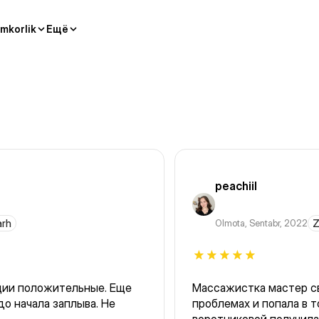
mkorlik
Ещё
peachiil
arh
Olmota
,
Sentabr, 2022
Z
оции положительные. Еще
Массажистка мастер св
до начала заплыва. Не
проблемах и попала в 