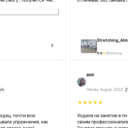
не смогу , получится -не
отличный, обстановка п
 смешно и тп . Но все
я . На танца чаще
оего возраста
риходите , не сомневайтесь
Stretching_Alm
9.9
Stretching
anir
arh
Olmota
,
Avgust, 2022
Z
одец, почти всю
Ходила на занятие в пн 
ывала упражнения, как
своим профессионализм