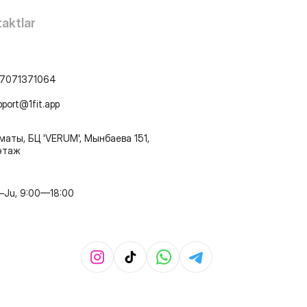
aktlar
7071371064
pport@1fit.app
маты, БЦ 'VERUM', Мынбаева 151,
этаж
–Ju, 9:00—18:00