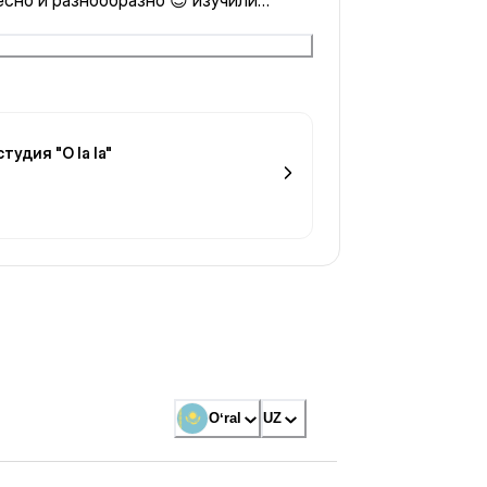
аже разнообразили танец другими
тудия "O la la"
Oʻral
UZ