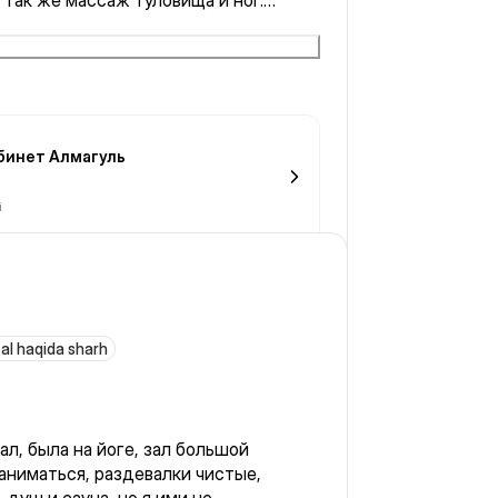
 так же массаж туловища и ног.
️
бинет Алмагуль
i
al haqida sharh
л, была на йоге, зал большой
аниматься, раздевалки чистые,