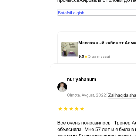
промассажировала с головы до пят
нажатию точек на пятках, сказала
лечу. В общем, мастер профессио
Batafsil o‘qish
этому человеку. Пришла по 1 fit, н
Алмагуль полный курс. Спасибо!
Массажный кабинет Алма
9.5
Orqa massaj
nuriyahanum
Olmota
,
Avgust, 2022
Zal haqida sh
Все очень понравилось . Тренер А
объясняла . Мне 57 лет и я была в