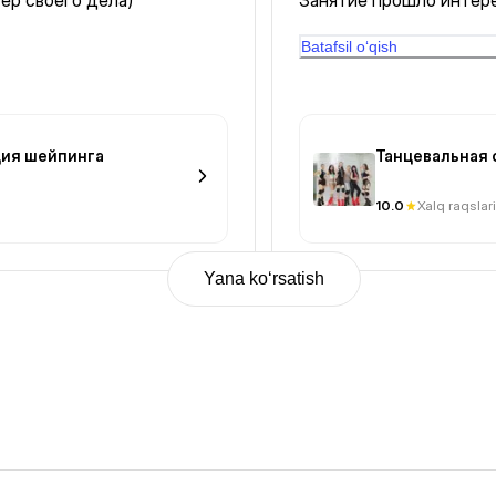
ер своего дела)
Занятие прошло интересно и разнообразно 😍 изучили
интересную связку и д
стилями
Batafsil o‘qish
ия шейпинга
Танцевальная с
10.0
Xalq raqslari
Yana ko‘rsatish