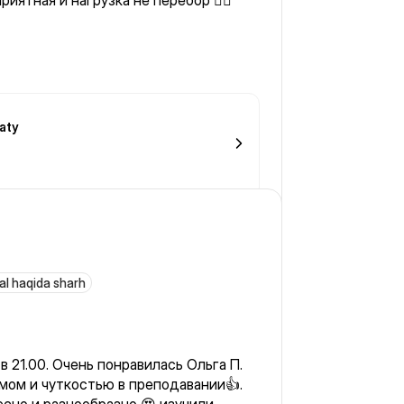
риятная и нагрузка не перебор 👍🏼
aty
al haqida sharh
в 21.00. Очень понравилась Ольга П.
ом и чуткостью в преподавании👍.