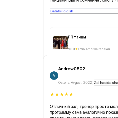
танцами. Были сомнения : смогу - 
получится . Вдруг буду выглядеть
сомнения отпали , придя на заняти
Batafsil o‘qish
приходят молодые , а женщина м
комплексуют . Я хочу сказать - п
. Это так здорово ! С таким тренером , как Алима , у нас все
получится !💃
ПП танцы
10.0
Lotin Amerika raqslari
Andrew0802
A
Ostona
,
Avgust, 2022
Zal haqida sh
Отличный зал, тренер просто мол
программу сама аналогично показ