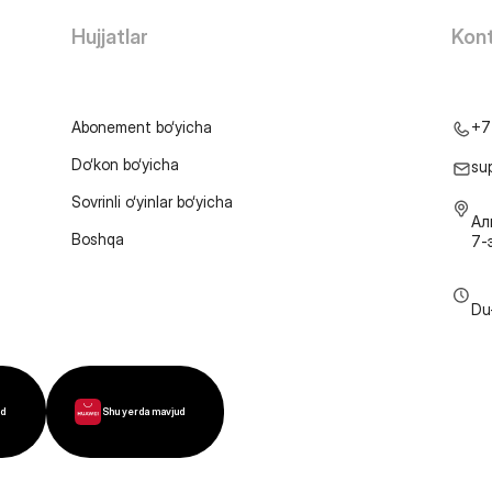
Hujjatlar
Kont
Abonement bo‘yicha
+7
Do‘kon bo‘yicha
su
Sovrinli o‘yinlar bo‘yicha
Ал
Boshqa
7-
Du
ud
Shu yerda mavjud